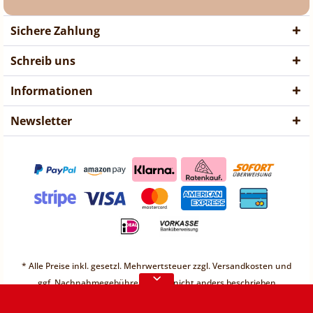
Sichere Zahlung
Schreib uns
Informationen
Newsletter
❤ Liebe Kunden ❤
Vorübergehend sind keine
* Alle Preise inkl. gesetzl. Mehrwertsteuer zzgl.
Versandkosten
und
Bestellungen möglich.
ggf. Nachnahmegebühren, wenn nicht anders beschrieben
Weitere Informationen
* Unter einem Gesamt-Warenwert von 30€ berechnen wir einen