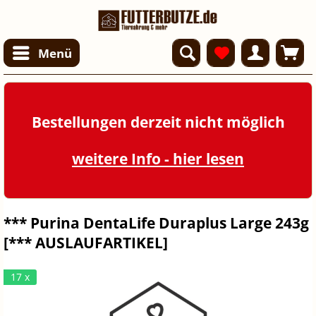
Menü
Bestellungen derzeit nicht möglich
weitere Info - hier lesen
*** Purina DentaLife Duraplus Large 243g
[*** AUSLAUFARTIKEL]
17 x