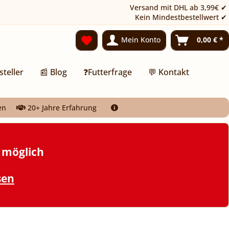
Versand mit DHL ab 3,99€ ✔
Kein Mindestbestellwert ✔
Mein Konto
0,00 € *
steller
📰 Blog
❓Futterfrage
💬 Kontakt
en
20+ Jahre Erfahrung
t möglich
sen