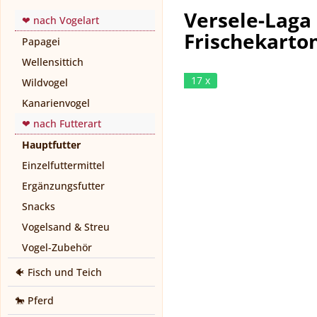
Versele-Laga 
❤ nach Vogelart
Frischekarto
Papagei
Wellensittich
17 x
Wildvogel
Kanarienvogel
❤ nach Futterart
Hauptfutter
Einzelfuttermittel
Ergänzungsfutter
Snacks
Vogelsand & Streu
Vogel-Zubehör
🐠 Fisch und Teich
🐎 Pferd