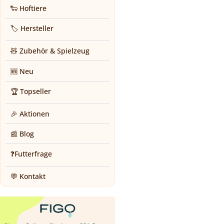
🐑 Hoftiere
🏷️ Hersteller
🧸 Zubehör & Spielzeug
🆕 Neu
🏆 Topseller
🎉 Aktionen
📰 Blog
❓Futterfrage
💬 Kontakt