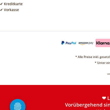
✔ Kreditkarte
✔ Vorkasse
* Alle Preise inkl. geset
* Unter e
*
❤ 
Vorübergehend sin
Weite
❤ 
Vorübergehend sin