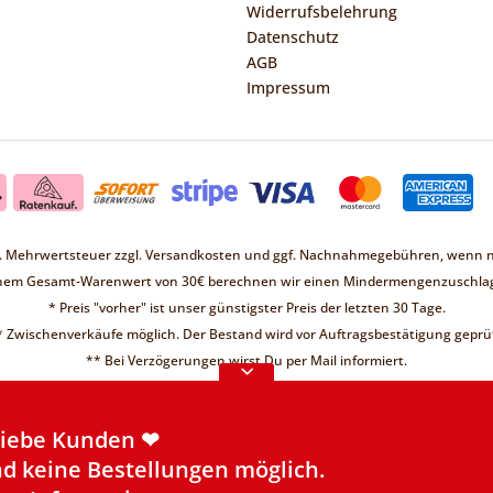
Widerrufsbelehrung
Datenschutz
AGB
Impressum
zl. Mehrwertsteuer zzgl.
Versandkosten
und ggf. Nachnahmegebühren, wenn ni
inem Gesamt-Warenwert von 30€ berechnen wir einen Mindermengenzuschlag
* Preis "vorher" ist unser günstigster Preis der letzten 30 Tage.
* Zwischenverkäufe möglich. Der Bestand wird vor Auftragsbestätigung geprüf
Liebe Kunden ❤
** Bei Verzögerungen wirst Du per Mail informiert.
d keine Bestellungen möglich.
re Informationen
Liebe Kunden ❤
d keine Bestellungen möglich.