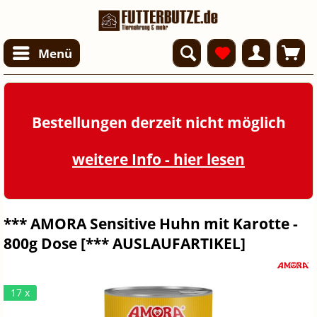
Menü
Bestellungen derzeit nicht möglich
weitere Info - hier lesen
*** AMORA Sensitive Huhn mit Karotte -
800g Dose [*** AUSLAUFARTIKEL]
17 x