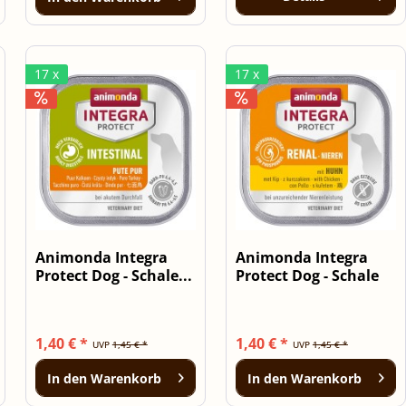
17 x
17 x
Animonda Integra
Animonda Integra
Protect Dog - Schale...
Protect Dog - Schale
Niere...
1,40 € *
1,40 € *
UVP
1,45 € *
UVP
1,45 € *
In den
Warenkorb
In den
Warenkorb