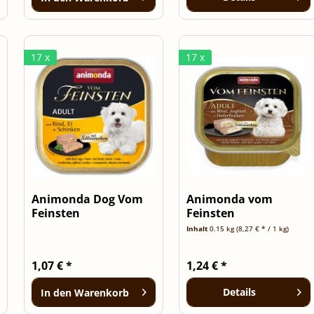
17 x
17 x
Animonda Dog Vom
Animonda vom
Feinsten
Feinsten
Schlemmerkern mit...
Schlemmerkern mit
Inhalt
0.15 kg
(8,27 € * / 1 kg)
Rind,...
1,07 € *
1,24 € *
Details
In den
Warenkorb