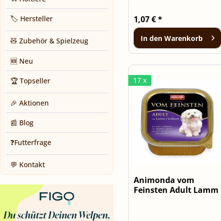
1,07 € *
🏷️ Hersteller
In den
Warenkorb
🧸 Zubehör & Spielzeug
🆕 Neu
17 x
🏆 Topseller
🎉 Aktionen
📰 Blog
❓Futterfrage
💬 Kontakt
Animonda vom
Feinsten Adult Lamm
& Vollkorn -...