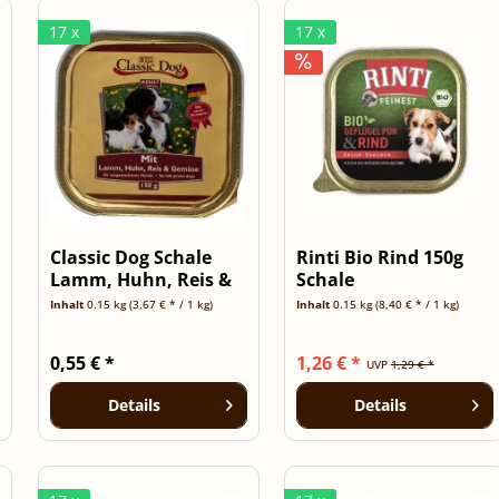
17 x
17 x
Classic Dog Schale
Rinti Bio Rind 150g
Lamm, Huhn, Reis &
Schale
Gemüse 150g
Inhalt
0.15 kg
(3,67 € * / 1 kg)
Inhalt
0.15 kg
(8,40 € * / 1 kg)
0,55 € *
1,26 € *
UVP
1,29 € *
Details
Details