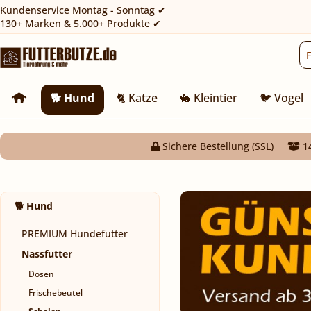
Kundenservice Montag - Sonntag ✔
130+ Marken & 5.000+ Produkte ✔
🐕 Hund
🐈 Katze
🐇 Kleintier
🐦 Vogel
Sichere Bestellung (SSL)
14
🐕 Hund
PREMIUM Hundefutter
Nassfutter
Dosen
Frischebeutel