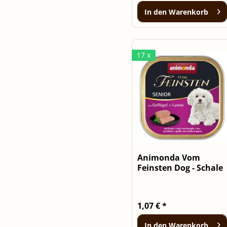
In den
Warenkorb
17 x
Animonda Vom
Feinsten Dog - Schale
Senior...
1,07 € *
In den
Warenkorb