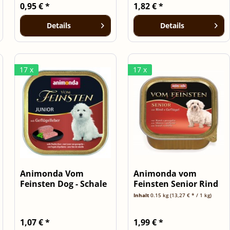
0,95 € *
1,82 € *
Details
Details
17 x
17 x
Animonda Vom
Animonda vom
Feinsten Dog - Schale
Feinsten Senior Rind
Junior mit...
& Geflügel -...
Inhalt
0.15 kg
(13,27 € * / 1 kg)
1,07 € *
1,99 € *