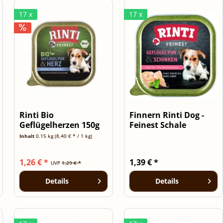
17 x
17 x
Rinti Bio
Finnern Rinti Dog -
Geflügelherzen 150g
Feinest Schale
Schale
Geflügel Pur...
Inhalt
0.15 kg
(8,40 € * / 1 kg)
1,26 € *
1,39 € *
UVP
1,29 € *
Details
Details