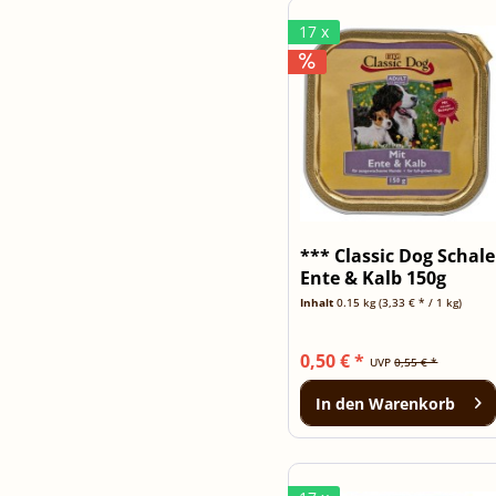
17 x
*** Classic Dog Schale
Ente & Kalb 150g
[***...
Inhalt
0.15 kg
(3,33 € * / 1 kg)
0,50 € *
UVP
0,55 € *
In den
Warenkorb