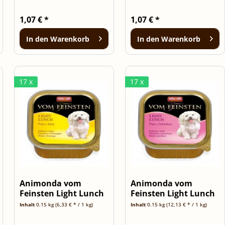
1,07 € *
1,07 € *
In den
Warenkorb
In den
Warenkorb
17 x
17 x
Animonda vom
Animonda vom
Feinsten Light Lunch
Feinsten Light Lunch
Pute & Käse -...
Pute &...
Inhalt
0.15 kg
(6,33 € * / 1 kg)
Inhalt
0.15 kg
(12,13 € * / 1 kg)