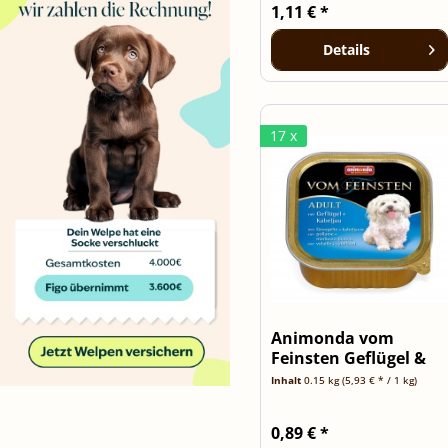
1,11 € *
Details
17 x
Animonda vom
Feinsten Geflügel &
Kabeljau -...
Inhalt
0.15 kg
(5,93 € * / 1 kg)
0,89 € *