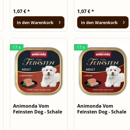
1,07 € *
1,07 € *
In den
Warenkorb
In den
Warenkorb
17 x
17 x
Animonda Vom
Animonda Vom
Feinsten Dog - Schale
Feinsten Dog - Schale
Forest mit...
Forest mit...