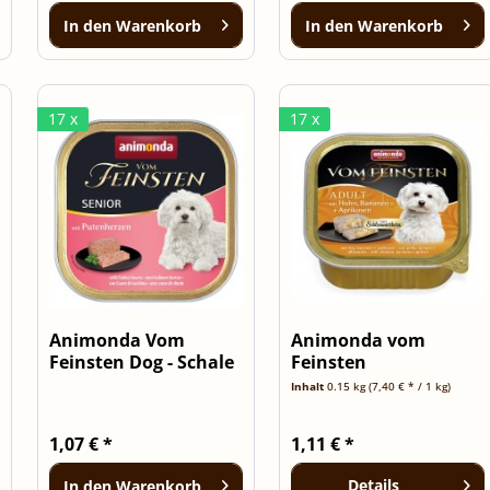
In den
Warenkorb
In den
Warenkorb
17 x
17 x
Animonda Vom
Animonda vom
Feinsten Dog - Schale
Feinsten
Senior...
Schlemmerkern mit
Inhalt
0.15 kg
(7,40 € * / 1 kg)
Huhn,...
1,07 € *
1,11 € *
Details
In den
Warenkorb