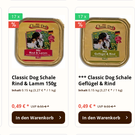
17 x
17 x
Classic Dog Schale
*** Classic Dog Schale
Rind & Lamm 150g
Geflügel & Rind
150g...
Inhalt
0.15 kg
(3,27 € * / 1 kg)
Inhalt
0.15 kg
(3,27 € * / 1 kg)
0,49 € *
0,49 € *
UVP
0,55 € *
UVP
0,55 € *
In den
Warenkorb
In den
Warenkorb