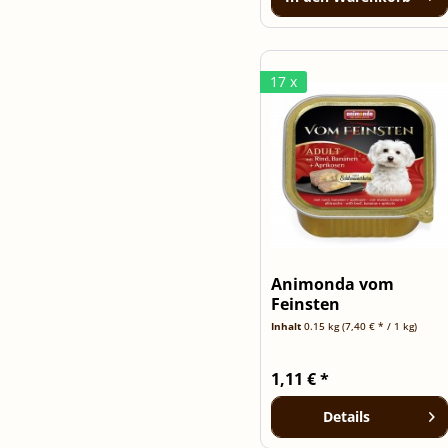
17 x
Animonda vom
Feinsten
Schlemmerkern mit
Inhalt
0.15 kg
(7,40 € * / 1 kg)
Rind,...
1,11 € *
Details