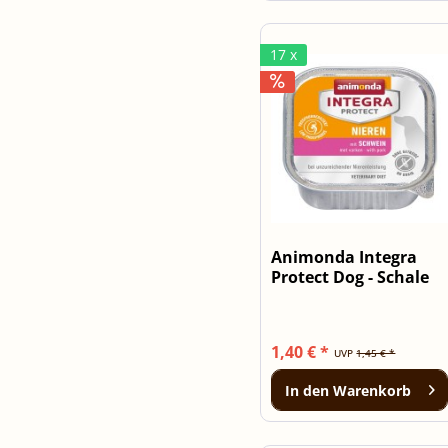
17 x
Animonda Integra
Protect Dog - Schale
Niere...
1,40 € *
UVP
1,45 € *
In den
Warenkorb