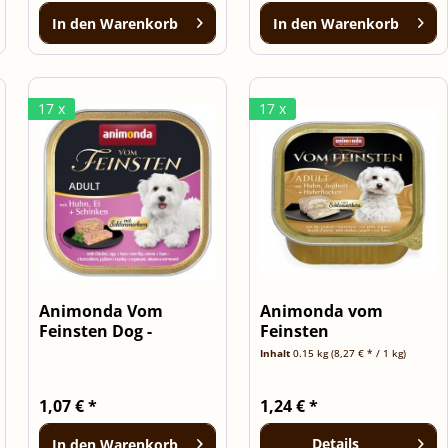
In den
Warenkorb
In den
Warenkorb
17 x
17 x
Animonda Vom
Animonda vom
Feinsten Dog -
Feinsten
Schale...
Schlemmerkern mit
Inhalt
0.15 kg
(8,27 € * / 1 kg)
Huhn,...
1,07 € *
1,24 € *
Details
In den
Warenkorb