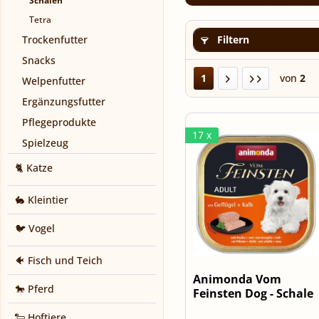
Schalen
Tetra
Trockenfutter
Filtern
Snacks
1
von
2
Welpenfutter
Ergänzungsfutter
Pflegeprodukte
17 x
Spielzeug
🐈 Katze
🐇 Kleintier
🐦 Vogel
🐠 Fisch und Teich
Animonda Vom
🐎 Pferd
Feinsten Dog - Schale
Classic...
🐑 Hoftiere