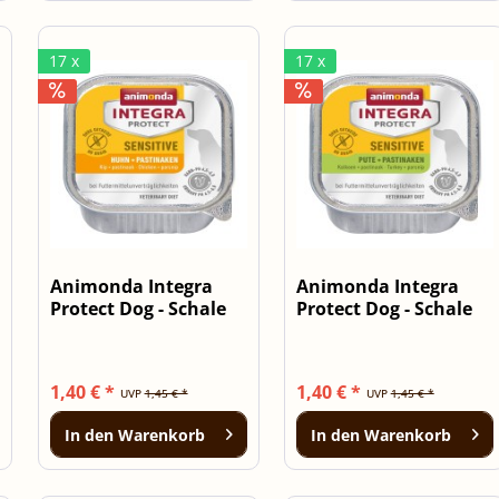
17 x
17 x
Animonda Integra
Animonda Integra
Protect Dog - Schale
Protect Dog - Schale
Sensitiv...
Sensitiv...
1,40 € *
1,40 € *
UVP
1,45 € *
UVP
1,45 € *
In den
Warenkorb
In den
Warenkorb