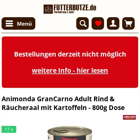
Menü
Bestellungen derzeit nicht möglich
weitere Info - hier lesen
Animonda GranCarno Adult Rind &
Räucheraal mit Kartoffeln - 800g Dose
17 x