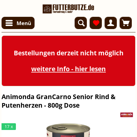
Menü
Bestellungen derzeit nicht möglich
weitere Info - hier lesen
Animonda GranCarno Senior Rind &
Putenherzen - 800g Dose
17 x