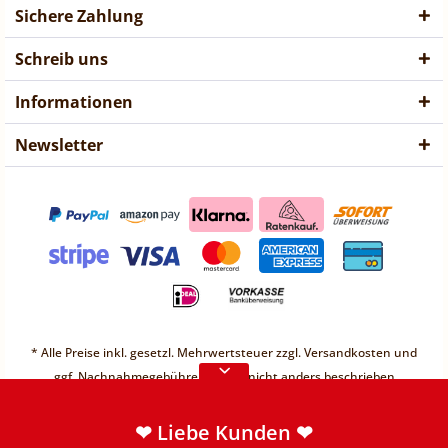
Sichere Zahlung
Schreib uns
Informationen
Newsletter
❤ Liebe Kunden ❤
Vorübergehend sind keine
* Alle Preise inkl. gesetzl. Mehrwertsteuer zzgl.
Versandkosten
und
Bestellungen möglich.
ggf. Nachnahmegebühren, wenn nicht anders beschrieben
Weitere Informationen
* Unter einem Gesamt-Warenwert von 30€ berechnen wir einen
Mindermengenzuschlag von 2,49€
❤ Liebe Kunden ❤