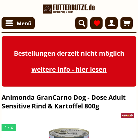
Menü
Bestellungen derzeit nicht möglich
weitere Info - hier lesen
Animonda GranCarno Dog - Dose Adult
Sensitive Rind & Kartoffel 800g
17 x