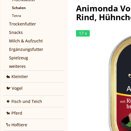
Animonda Vom
Schalen
Rind, Hühnch
Tetra
Trockenfutter
Snacks
17 x
Milch & Aufzucht
Ergänzungsfutter
Spielzeug
weiteres
🐇 Kleintier
🐦 Vogel
🐠 Fisch und Teich
🐎 Pferd
🐑 Hoftiere