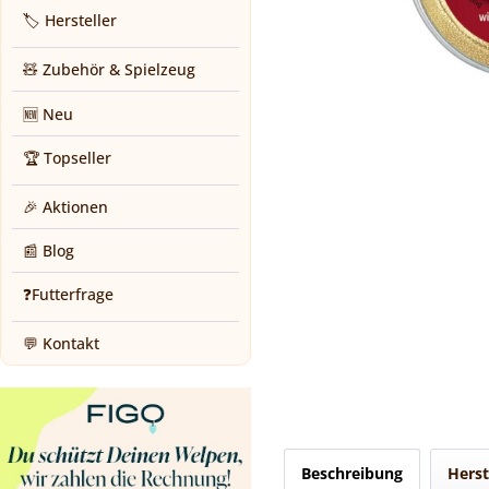
🏷️ Hersteller
🧸 Zubehör & Spielzeug
🆕 Neu
🏆 Topseller
🎉 Aktionen
📰 Blog
❓Futterfrage
💬 Kontakt
Beschreibung
Herst