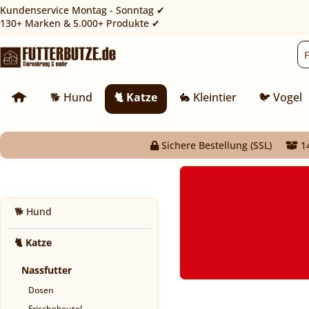
Kundenservice Montag - Sonntag ✔
130+ Marken & 5.000+ Produkte ✔
🐕 Hund
🐈 Katze
🐇 Kleintier
🐦 Vogel
Sichere Bestellung (SSL)
14
🐕 Hund
🐈 Katze
Nassfutter
Dosen
Frischebeutel