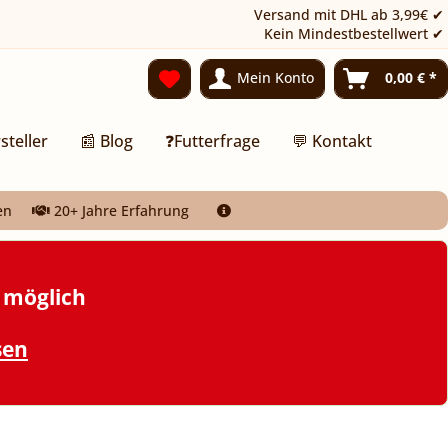
Versand mit DHL ab 3,99€ ✔
Kein Mindestbestellwert ✔
Mein Konto
0,00 € *
steller
📰 Blog
❓Futterfrage
💬 Kontakt
en
20+ Jahre Erfahrung
t möglich
sen