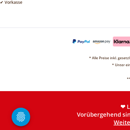
✔ Vorkasse
* Alle Preise inkl. geset
❤ 
* Unter e
Vorübergehend sin
Weite
*
❤ 
Vorübergehend sin
Weite
❤ 
Vorübergehend sin
Weite