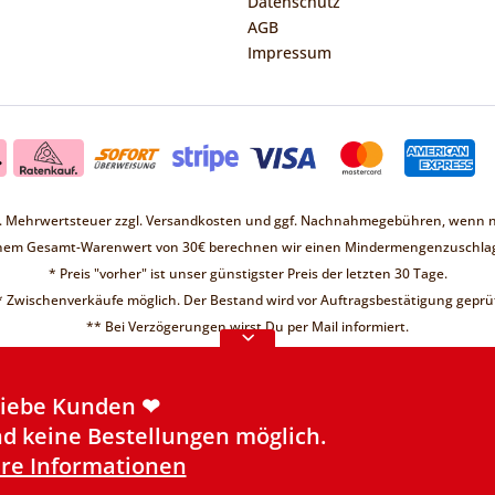
Datenschutz
AGB
Impressum
zl. Mehrwertsteuer zzgl.
Versandkosten
und ggf. Nachnahmegebühren, wenn ni
Liebe Kunden ❤
inem Gesamt-Warenwert von 30€ berechnen wir einen Mindermengenzuschlag
d keine Bestellungen möglich.
* Preis "vorher" ist unser günstigster Preis der letzten 30 Tage.
re Informationen
* Zwischenverkäufe möglich. Der Bestand wird vor Auftragsbestätigung geprüf
Liebe Kunden ❤
** Bei Verzögerungen wirst Du per Mail informiert.
d keine Bestellungen möglich.
re Informationen
Liebe Kunden ❤
d keine Bestellungen möglich.
re Informationen
Made with
❤
by Qii
| powered by
Shopware
©2026 Futterbutze.de - Ein Shop der
Qii OHG