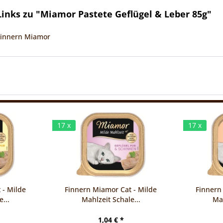
inks zu "Miamor Pastete Geflügel & Leber 85g"
 Finnern Miamor
17 x
17 x
 - Milde
Finnern Miamor Cat - Milde
Finnern
...
Mahlzeit Schale...
Mah
1,04 € *