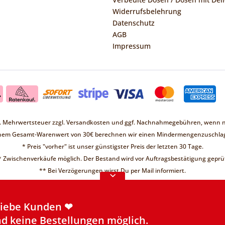
Widerrufsbelehrung
Datenschutz
AGB
Impressum
zl. Mehrwertsteuer zzgl.
Versandkosten
und ggf. Nachnahmegebühren, wenn ni
inem Gesamt-Warenwert von 30€ berechnen wir einen Mindermengenzuschlag
* Preis "vorher" ist unser günstigster Preis der letzten 30 Tage.
* Zwischenverkäufe möglich. Der Bestand wird vor Auftragsbestätigung geprüf
Liebe Kunden ❤
** Bei Verzögerungen wirst Du per Mail informiert.
d keine Bestellungen möglich.
re Informationen
Liebe Kunden ❤
d keine Bestellungen möglich.