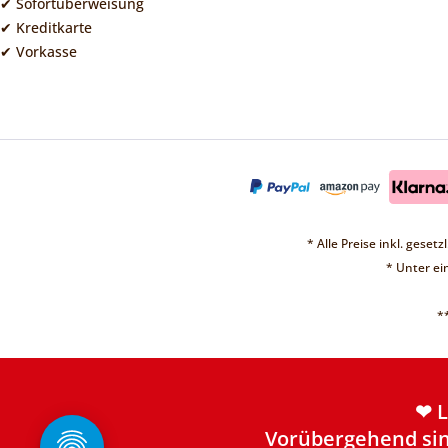
✔ Sofortüberweisung
✔ Kreditkarte
✔ Vorkasse
* Alle Preise inkl. geset
* Unter e
*
❤ 
Vorübergehend sin
Weite
❤ 
Vorübergehend sin