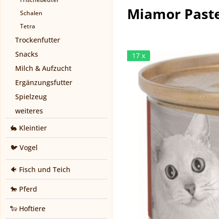
Miamor Paste
Schalen
Tetra
Trockenfutter
Snacks
17 x
Milch & Aufzucht
Ergänzungsfutter
Spielzeug
weiteres
🐇 Kleintier
🐦 Vogel
🐠 Fisch und Teich
🐎 Pferd
🐑 Hoftiere