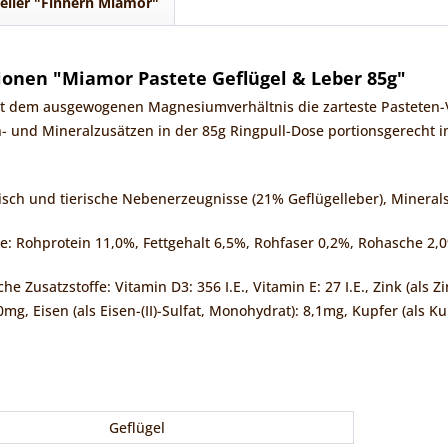
eller "Finnern Miamor"
onen "Miamor Pastete Geflügel & Leber 85g"
 dem ausgewogenen Magnesiumverhältnis die zarteste Pasteten-V
n- und Mineralzusätzen in der 85g Ringpull-Dose portionsgerecht im
ch und tierische Nebenerzeugnisse (21% Geflügelleber), Minerals
le: Rohprotein 11,0%, Fettgehalt 6,5%, Rohfaser 0,2%, Rohasche 2
e Zusatzstoffe: Vitamin D3: 356 I.E., Vitamin E: 27 I.E., Zink (als 
0mg, Eisen (als Eisen-(II)-Sulfat, Monohydrat): 8,1mg, Kupfer (als K
Geflügel