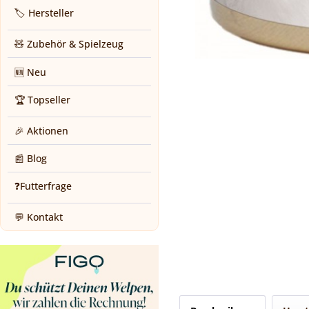
🏷️ Hersteller
🧸 Zubehör & Spielzeug
🆕 Neu
🏆 Topseller
🎉 Aktionen
📰 Blog
❓Futterfrage
💬 Kontakt