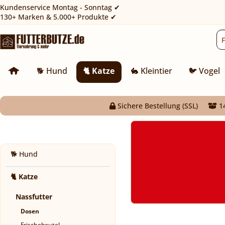
Kundenservice Montag - Sonntag ✔
130+ Marken & 5.000+ Produkte ✔
🐕 Hund
🐈 Katze
🐇 Kleintier
🐦 Vogel
Sichere Bestellung (SSL)
14
🐕 Hund
🐈 Katze
Nassfutter
Dosen
Frischebeutel