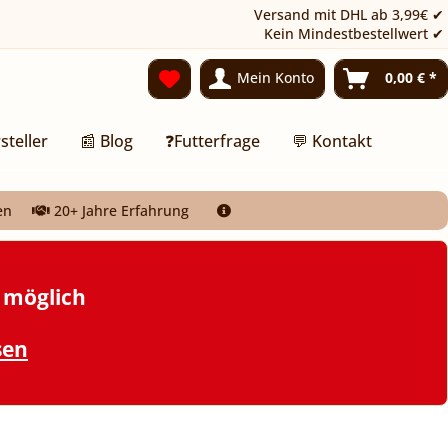
Versand mit DHL ab 3,99€ ✔
Kein Mindestbestellwert ✔
Mein Konto
0,00 € *
steller
📰 Blog
❓Futterfrage
💬 Kontakt
en
20+ Jahre Erfahrung
t möglich
sen