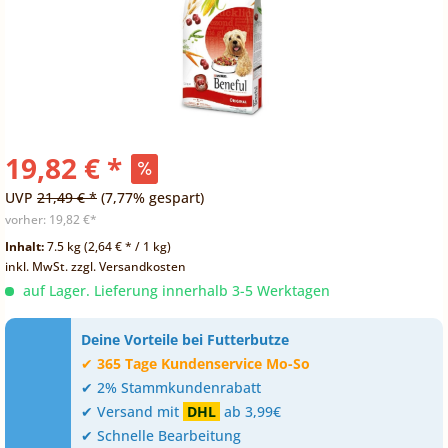
19,82 € *
UVP
21,49 € *
(7,77% gespart)
vorher:
19,82 €*
Inhalt:
7.5 kg (2,64 € * / 1 kg)
inkl. MwSt.
zzgl. Versandkosten
auf Lager. Lieferung innerhalb 3-5 Werktagen
Deine Vorteile bei Futterbutze
✔
365 Tage Kundenservice Mo-So
✔ 2% Stammkundenrabatt
✔ Versand mit
DHL
ab 3,99€
✔ Schnelle Bearbeitung