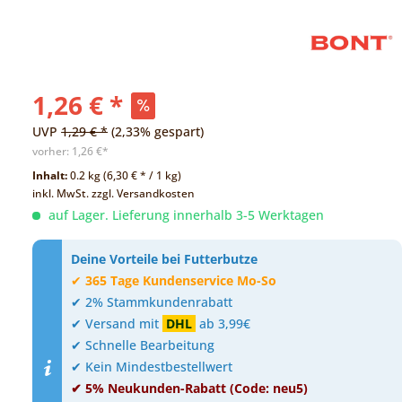
1,26 € *
UVP
1,29 € *
(2,33% gespart)
vorher:
1,26 €*
Inhalt:
0.2 kg (6,30 € * / 1 kg)
inkl. MwSt.
zzgl. Versandkosten
auf Lager. Lieferung innerhalb 3-5 Werktagen
Deine Vorteile bei Futterbutze
✔
365 Tage Kundenservice Mo-So
✔ 2% Stammkundenrabatt
✔ Versand mit
DHL
ab 3,99€
✔ Schnelle Bearbeitung
✔ Kein Mindestbestellwert
✔ 5% Neukunden-Rabatt (Code: neu5)