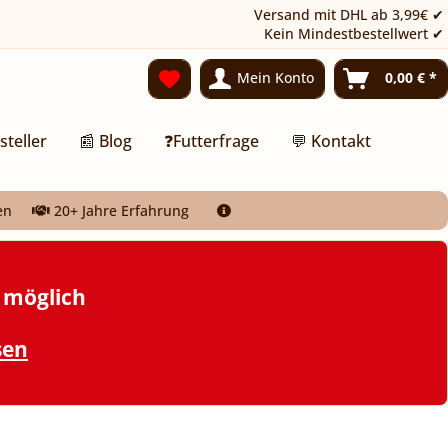
Versand mit DHL ab 3,99€ ✔
Kein Mindestbestellwert ✔
Mein Konto
0,00 € *
steller
📰 Blog
❓Futterfrage
💬 Kontakt
en
20+ Jahre Erfahrung
t möglich
sen