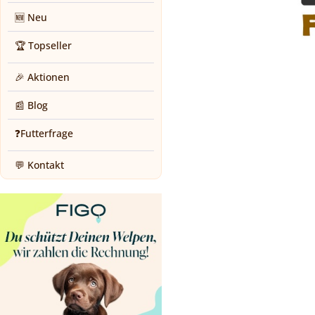
🆕 Neu
🏆 Topseller
🎉 Aktionen
📰 Blog
❓Futterfrage
💬 Kontakt