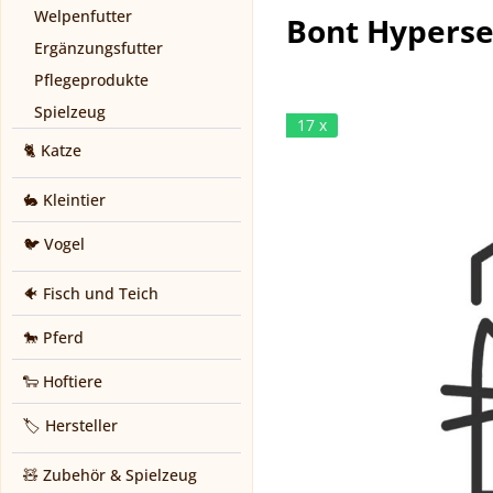
Welpenfutter
Bont Hypersen
Ergänzungsfutter
Pflegeprodukte
Spielzeug
17 x
🐈 Katze
🐇 Kleintier
🐦 Vogel
🐠 Fisch und Teich
🐎 Pferd
🐑 Hoftiere
🏷️ Hersteller
🧸 Zubehör & Spielzeug