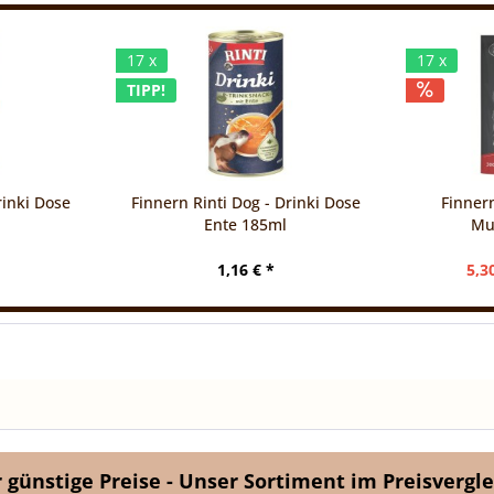
17 x
17 x
TIPP!
rinki Dose
Finnern Rinti Dog - Drinki Dose
Finnern
l
Ente 185ml
Mul
1,16 € *
5,3
günstige Preise - Unser Sortiment im Preisvergle