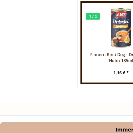
17 x
Finnern Rinti Dog - D
Huhn 185m
1,16 € *
Immer 