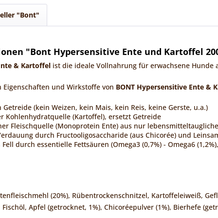
eller "Bont"
onen "Bont Hypersensitive Ente und Kartoffel 20
nte & Kartoffel
ist die ideale Vollnahrung für erwachsene Hunde al
en Eigenschaften und Wirkstoffe von
BONT Hypersensitive Ente & K
n Getreide (kein Weizen, kein Mais, kein Reis, keine Gerste, u.a.)
r Kohlenhydratquelle (Kartoffel), ersetzt Getreide
r Fleischquelle (Monoprotein Ente) aus nur lebensmitteltauglich
Verdauung durch Fructooligosaccharide (aus Chicorée) und Leins
Fell durch essentielle Fettsäuren (Omega3 (0,7%) - Omega6 (1,2%), 
tenfleischmehl (20%), Rübentrockenschnitzel, Kartoffeleiweiß, Gefl
schöl, Apfel (getrocknet, 1%), Chicoréepulver (1%), Bierhefe (get