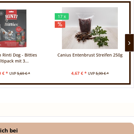
17 x
 Rinti Dog - Bitties
Canius Entenbrust Streifen 250g
tipack mit 3...
0 € *
4,67 € *
UVP
5,69 € *
UVP
5,99 € *
ich bei