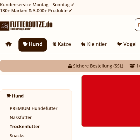
Kundenservice Montag - Sonntag ✔
130+ Marken & 5.000+ Produkte ✔
🐕 Hund
🐈 Katze
🐇 Kleintier
🐦 Vogel
Sichere Bestellung (SSL)
14
🐕 Hund
PREMIUM Hundefutter
Nassfutter
Trockenfutter
Snacks