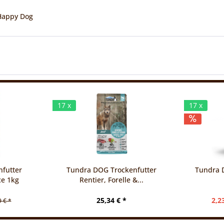
 Happy Dog
17 x
17 x
futter
Tundra DOG Trockenfutter
Tundra 
ce 1kg
Rentier, Forelle &...
25,34 € *
2,2
9 € *