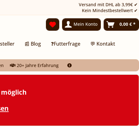
Versand mit DHL ab 3,99€ ✔
Kein Mindestbestellwert ✔
Mein Konto
0,00 € *
steller
📰 Blog
❓Futterfrage
💬 Kontakt
en
20+ Jahre Erfahrung
t möglich
sen