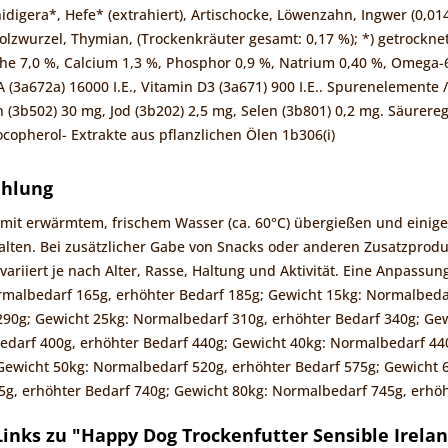
idigera*, Hefe* (extrahiert), Artischocke, Löwenzahn, Ingwer (0,014
lzwurzel, Thymian, (Trockenkräuter gesamt: 0,17 %); *) getrocknet
he 7,0 %, Calcium 1,3 %, Phosphor 0,9 %, Natrium 0,40 %, Omega-6
A (3a672a) 16000 I.E., Vitamin D3 (3a671) 900 I.E.. Spurenelemente 
(3b502) 30 mg, Jod (3b202) 2,5 mg, Selen (3b801) 0,2 mg. Säurereg
ocopherol- Extrakte aus pflanzlichen Ölen 1b306(i)
ehlung
mit erwärmtem, frischem Wasser (ca. 60°C) übergießen und einige
lten. Bei zusätzlicher Gabe von Snacks oder anderen Zusatzprodu
variiert je nach Alter, Rasse, Haltung und Aktivität. Eine Anpassu
rmalbedarf 165g, erhöhter Bedarf 185g; Gewicht 15kg: Normalbeda
290g; Gewicht 25kg: Normalbedarf 310g, erhöhter Bedarf 340g; Ge
darf 400g, erhöhter Bedarf 440g; Gewicht 40kg: Normalbedarf 44
Gewicht 50kg: Normalbedarf 520g, erhöhter Bedarf 575g; Gewicht 
g, erhöhter Bedarf 740g; Gewicht 80kg: Normalbedarf 745g, erhö
inks zu "Happy Dog Trockenfutter Sensible Irelan