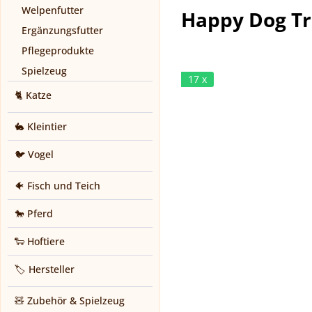
Welpenfutter
Happy Dog Tr
Ergänzungsfutter
Pflegeprodukte
Spielzeug
17 x
🐈 Katze
🐇 Kleintier
🐦 Vogel
🐠 Fisch und Teich
🐎 Pferd
🐑 Hoftiere
🏷️ Hersteller
🧸 Zubehör & Spielzeug