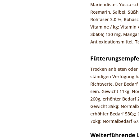
Mariendistel, Yucca sch
Rosmarin, Salbei, Süßho
Rohfaser 3,0 %, Rohasc
Vitamine / kg: Vitamin 
3b606) 130 mg, Mangan 
Antioxidationsmittel, T
Fütterungsempf
Trocken anbieten oder 
ständigen Verfügung ha
Richtwerte. Der Bedarf 
sein. Gewicht 11kg: No
260g, erhöhter Bedarf 
Gewicht 35kg: Normalbe
erhöhter Bedarf 530g; 
70kg: Normalbedarf 675
Weiterführende L