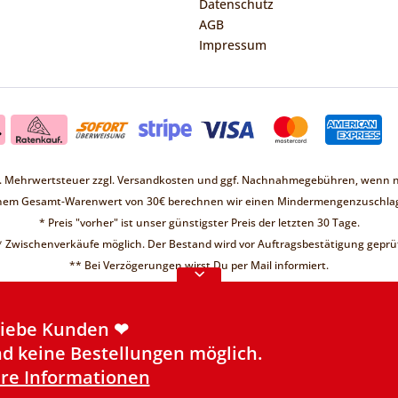
Datenschutz
AGB
Impressum
zl. Mehrwertsteuer zzgl.
Versandkosten
und ggf. Nachnahmegebühren, wenn ni
inem Gesamt-Warenwert von 30€ berechnen wir einen Mindermengenzuschlag
* Preis "vorher" ist unser günstigster Preis der letzten 30 Tage.
* Zwischenverkäufe möglich. Der Bestand wird vor Auftragsbestätigung geprüf
Liebe Kunden ❤
** Bei Verzögerungen wirst Du per Mail informiert.
d keine Bestellungen möglich.
re Informationen
Liebe Kunden ❤
d keine Bestellungen möglich.
re Informationen
Made with
❤
by Qii
| powered by
Shopware
©2026 Futterbutze.de - Ein Shop der
Qii OHG