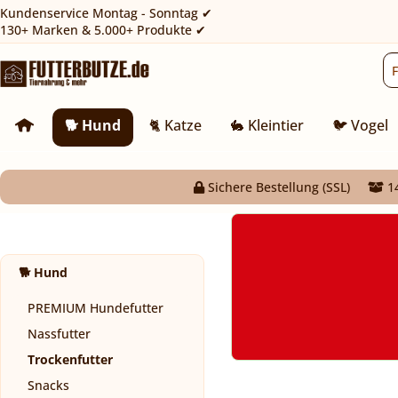
Kundenservice Montag - Sonntag ✔
130+ Marken & 5.000+ Produkte ✔
🐕 Hund
🐈 Katze
🐇 Kleintier
🐦 Vogel
Sichere Bestellung (SSL)
14
🐕 Hund
PREMIUM Hundefutter
Nassfutter
Trockenfutter
Snacks