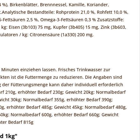
 %), Birkenblätter, Brennnessel, Kamille, Koriander,
.Analytische Bestandteile: Rohprotein 21,0 %, Rohfett 10,0 %,
-Fettsäuren 2,5 %, Omega-3-Fettsäuren 0,3 % Zusatzstoffe:
/ kg: Eisen (3b103) 75 mg, Kupfer (3b405) 15 mg, Zink (3b603,
ulatoren / kg: Citronensäure (1a330) 200 mg.
 Minuten einziehen lassen. Frisches Trinkwasser zur
kten ist die Futtermenge zu reduzieren. Die Angaben sind
ng der Fütterungsmenge kann daher individuell erforderlich
rf 210g, erhöhter Bedarf 230g; Gewicht 20kg: Normalbedarf
wicht 30kg: Normalbedarf 355g, erhöhter Bedarf 390g;
0g, erhöhter Bedarf 485g; Gewicht 45kg: Normalbedarf 480g,
60kg: Normalbedarf 600g, erhöhter Bedarf 660g; Gewicht
hter Bedarf 815g
d 1kg"