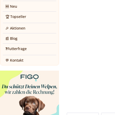
🆕 Neu
🏆 Topseller
🎉 Aktionen
📰 Blog
❓Futterfrage
💬 Kontakt