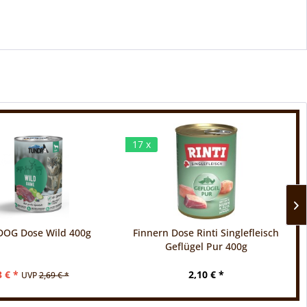
17 x
DOG Dose Wild 400g
Finnern Dose Rinti Singlefleisch
Geflügel Pur 400g
3 € *
2,10 € *
UVP
2,69 € *