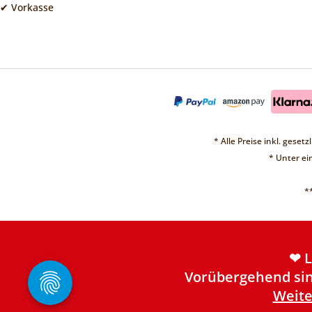
✔ Vorkasse
* Alle Preise inkl. geset
* Unter e
*
❤ 
Vorübergehend sin
Weite
❤ 
Vorübergehend sin
Weite