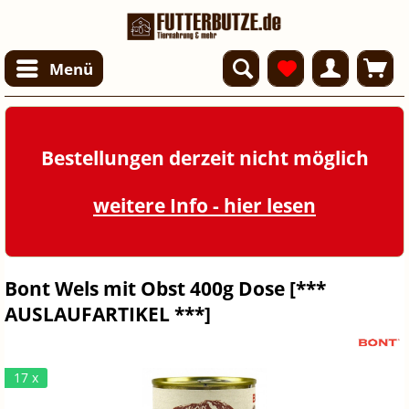
Menü
Bestellungen derzeit nicht möglich
weitere Info - hier lesen
Bont Wels mit Obst 400g Dose [***
AUSLAUFARTIKEL ***]
17 x