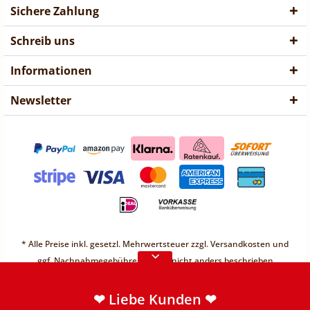
Sichere Zahlung
Schreib uns
Informationen
Newsletter
❤ Liebe Kunden ❤
Vorübergehend sind keine
* Alle Preise inkl. gesetzl. Mehrwertsteuer zzgl.
Versandkosten
und
Bestellungen möglich.
ggf. Nachnahmegebühren, wenn nicht anders beschrieben
Weitere Informationen
* Unter einem Gesamt-Warenwert von 30€ berechnen wir einen
Mindermengenzuschlag von 2,49€
❤ Liebe Kunden ❤