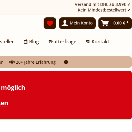
Versand mit DHL ab 3,99€ ✔
Kein Mindestbestellwert ✔
Mein Konto
0,00 € *
steller
📰 Blog
❓Futterfrage
💬 Kontakt
en
20+ Jahre Erfahrung
t möglich
sen