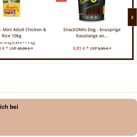
- Mini Adult Chicken &
SnackOMio Dog - knusprige
Rice 10kg
Kaustange an...
0.14 kg
(3,89 € * / 1 kg)
0 € *
3,91 € *
UVP
39,99 € *
UVP
5,99 € *
ich bei