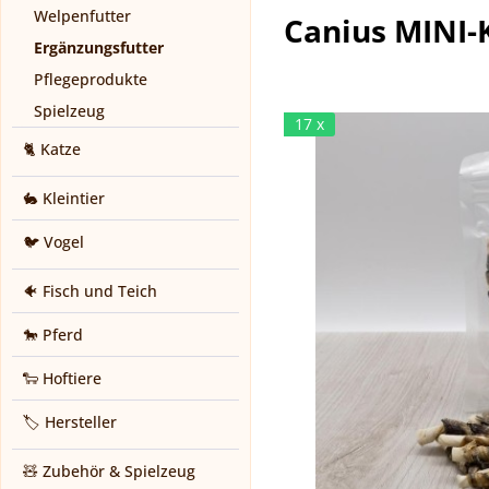
Welpenfutter
Canius MINI-K
Ergänzungsfutter
Pflegeprodukte
Spielzeug
17 x
🐈 Katze
🐇 Kleintier
🐦 Vogel
🐠 Fisch und Teich
🐎 Pferd
🐑 Hoftiere
🏷️ Hersteller
🧸 Zubehör & Spielzeug