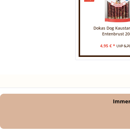
Dokas Dog Kausta
Entenbrust 2
4,95 € *
UVP
5,7
Immer 