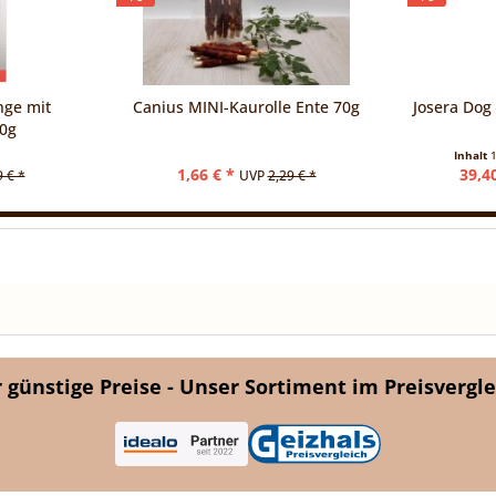
nge mit
Canius MINI-Kaurolle Ente 70g
Josera Dog 
00g
Inhalt
1
1,66 € *
39,4
9 € *
UVP
2,29 € *
günstige Preise - Unser Sortiment im Preisvergle