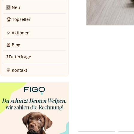
🆕 Neu
🏆 Topseller
🎉 Aktionen
📰 Blog
❓Futterfrage
💬 Kontakt