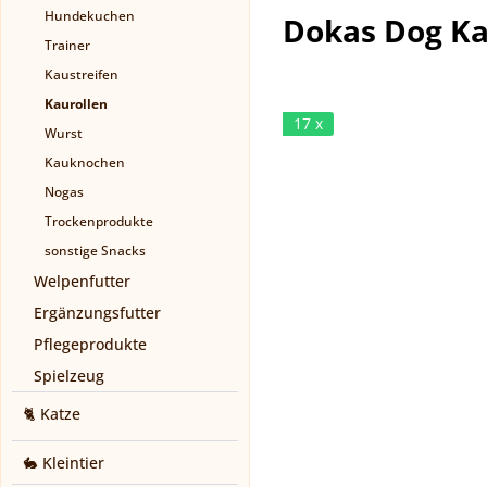
Hundekuchen
Dokas Dog Ka
Trainer
Kaustreifen
Kaurollen
17 x
Wurst
Kauknochen
Nogas
Trockenprodukte
sonstige Snacks
Welpenfutter
Ergänzungsfutter
Pflegeprodukte
Spielzeug
🐈 Katze
🐇 Kleintier