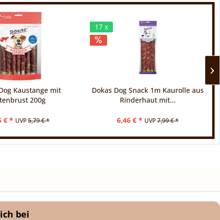
17 x
Dog Kaustange mit
Dokas Dog Snack 1m Kaurolle aus
tenbrust 200g
Rinderhaut mit...
5 € *
6,46 € *
UVP
5,79 € *
UVP
7,99 € *
ich bei