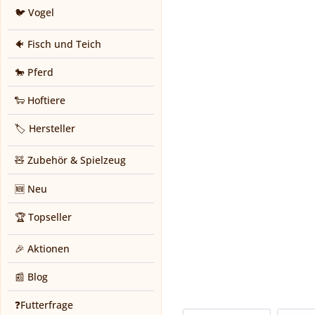
🐦 Vogel
🐠 Fisch und Teich
🐎 Pferd
🐑 Hoftiere
🏷️ Hersteller
🧸 Zubehör & Spielzeug
🆕 Neu
🏆 Topseller
🎉 Aktionen
📰 Blog
❓Futterfrage