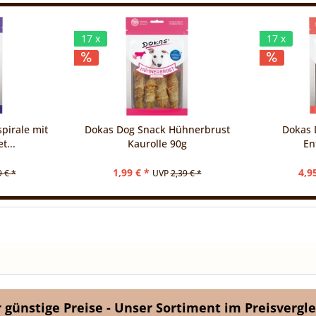
17 x
17 x
pirale mit
Dokas Dog Snack Hühnerbrust
Dokas 
t...
Kaurolle 90g
En
1,99 € *
4,9
9 € *
UVP
2,39 € *
günstige Preise - Unser Sortiment im Preisvergle