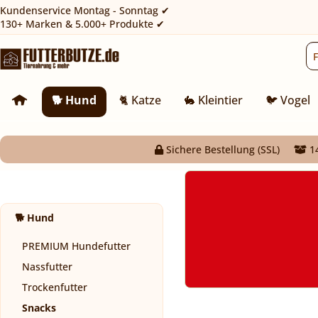
Kundenservice Montag - Sonntag ✔
130+ Marken & 5.000+ Produkte ✔
🐕 Hund
🐈 Katze
🐇 Kleintier
🐦 Vogel
Sichere Bestellung (SSL)
14
🐕 Hund
PREMIUM Hundefutter
Nassfutter
Trockenfutter
Snacks