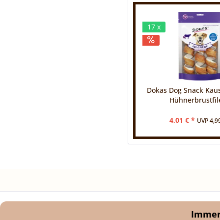
17 x
Dokas Dog Snack Kaus
Hühnerbrustfile
4,01 € *
UVP
4,9
Immer 