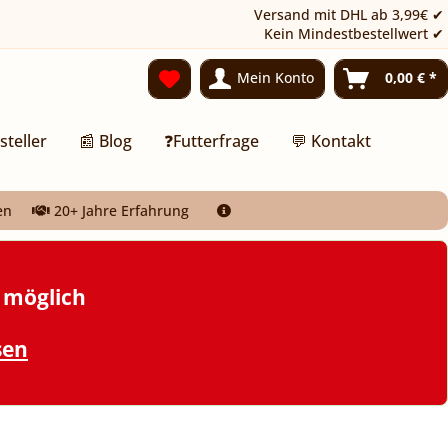
Versand mit DHL ab 3,99€ ✔
Kein Mindestbestellwert ✔
Mein Konto
0,00 € *
steller
📰 Blog
❓Futterfrage
💬 Kontakt
en
20+ Jahre Erfahrung
t möglich
sen