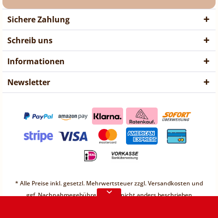
Sichere Zahlung
Schreib uns
Informationen
Newsletter
❤ Liebe Kunden ❤
Vorübergehend sind keine
* Alle Preise inkl. gesetzl. Mehrwertsteuer zzgl.
Versandkosten
und
Bestellungen möglich.
ggf. Nachnahmegebühren, wenn nicht anders beschrieben
Weitere Informationen
* Unter einem Gesamt-Warenwert von 30€ berechnen wir einen