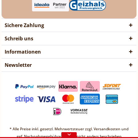
Sichere Zahlung
Schreib uns
Informationen
Newsletter
❤ Liebe Kunden ❤
Vorübergehend sind keine
* Alle Preise inkl. gesetzl. Mehrwertsteuer zzgl.
Versandkosten
und
Bestellungen möglich.
ggf. Nachnahmegebühren, wenn nicht anders beschrieben