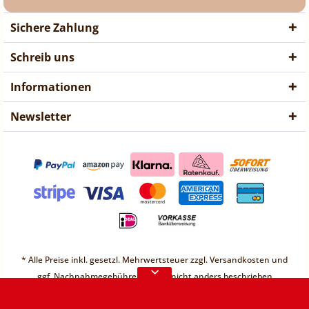
Sichere Zahlung
Schreib uns
Informationen
Newsletter
❤ Liebe Kunden ❤
Vorübergehend sind keine
* Alle Preise inkl. gesetzl. Mehrwertsteuer zzgl.
Versandkosten
und
Bestellungen möglich.
ggf. Nachnahmegebühren, wenn nicht anders beschrieben
Weitere Informationen
* Unter einem Gesamt-Warenwert von 30€ berechnen wir einen