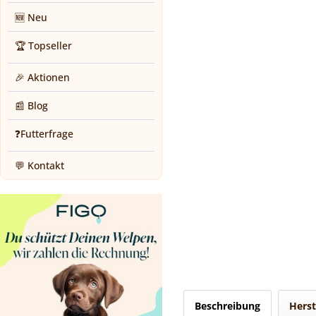
🆕 Neu
🏆 Topseller
🎉 Aktionen
📰 Blog
❓Futterfrage
💬 Kontakt
Beschreibung
Herst