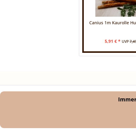
Canius 1m Kaurolle H
5,91 € *
UVP
7,4
Immer 