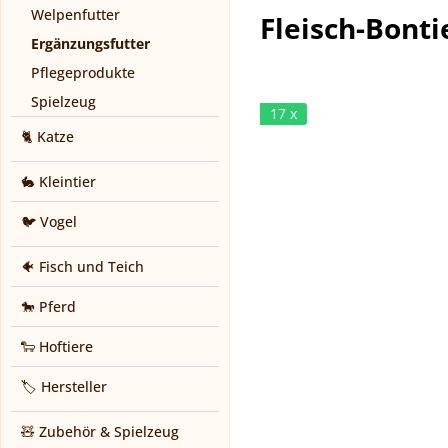
Welpenfutter
Fleisch-Bonti
Ergänzungsfutter
Pflegeprodukte
Spielzeug
17 x
🐈 Katze
🐇 Kleintier
🐦 Vogel
🐠 Fisch und Teich
🐎 Pferd
🐑 Hoftiere
🏷️ Hersteller
🧸 Zubehör & Spielzeug