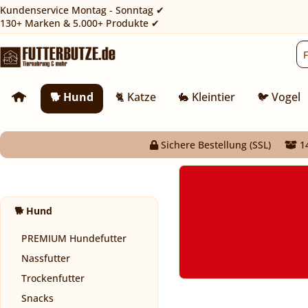
Kundenservice Montag - Sonntag ✔
130+ Marken & 5.000+ Produkte ✔
🐕 Hund
🐈 Katze
🐇 Kleintier
🐦 Vogel
Sichere Bestellung (SSL)
14
🐕 Hund
PREMIUM Hundefutter
Nassfutter
Trockenfutter
Snacks