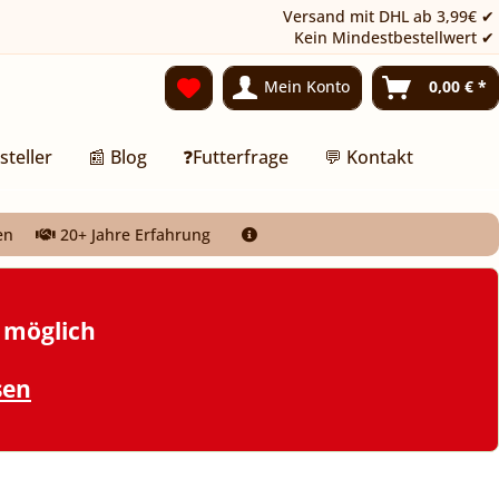
Versand mit DHL ab 3,99€ ✔
Kein Mindestbestellwert ✔
Mein Konto
0,00 € *
steller
📰 Blog
❓Futterfrage
💬 Kontakt
en
20+ Jahre Erfahrung
t möglich
sen