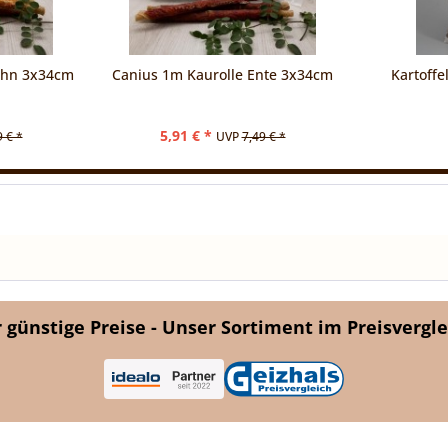
uhn 3x34cm
Canius 1m Kaurolle Ente 3x34cm
Kartoffe
5,91 € *
9 € *
UVP
7,49 € *
günstige Preise - Unser Sortiment im Preisvergle