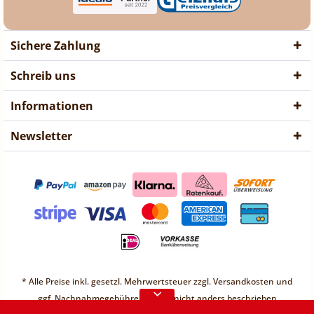
Sichere Zahlung
Schreib uns
Informationen
Newsletter
❤ Liebe Kunden ❤
Vorübergehend sind keine
* Alle Preise inkl. gesetzl. Mehrwertsteuer zzgl.
Versandkosten
und
Bestellungen möglich.
ggf. Nachnahmegebühren, wenn nicht anders beschrieben