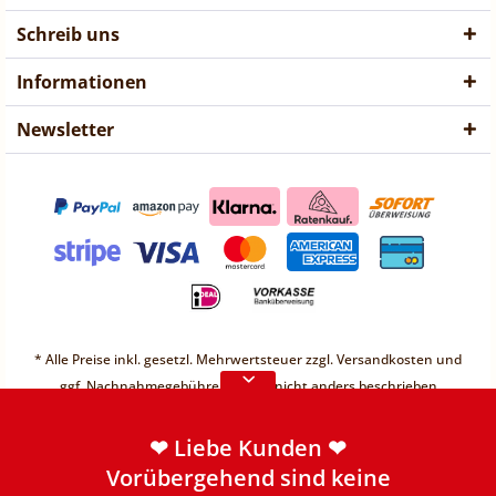
Schreib uns
Informationen
Newsletter
❤ Liebe Kunden ❤
Vorübergehend sind keine
* Alle Preise inkl. gesetzl. Mehrwertsteuer zzgl.
Versandkosten
und
Bestellungen möglich.
ggf. Nachnahmegebühren, wenn nicht anders beschrieben
Weitere Informationen
* Unter einem Gesamt-Warenwert von 30€ berechnen wir einen
Mindermengenzuschlag von 2,49€
❤ Liebe Kunden ❤
* Preis "vorher" ist unser günstigster Preis der letzten 30 Tage.
Vorübergehend sind keine
** Zwischenverkäufe möglich. Der Bestand wird vor