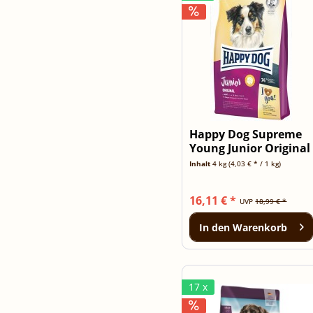
Happy Dog Supreme
Young Junior Original
4kg
Inhalt
4 kg
(4,03 € * / 1 kg)
16,11 € *
UVP
18,99 € *
In den
Warenkorb
17 x