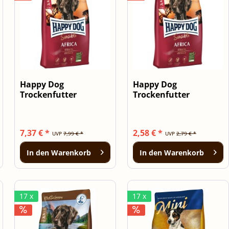
Happy Dog
Happy Dog
Trockenfutter
Trockenfutter
Sensible Africa 1kg
Sensible Africa 300g
7,37 € *
2,58 € *
UVP
7,99 € *
UVP
2,79 € *
In den
Warenkorb
In den
Warenkorb
17 x
17 x