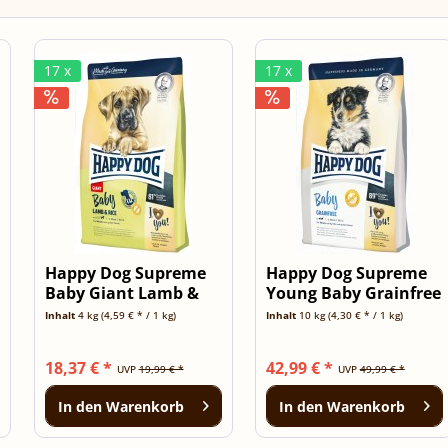
17 x
17 x
Happy Dog Supreme
Happy Dog Supreme
Baby Giant Lamb &
Young Baby Grainfree
Rice - 4kg...
10kg
Inhalt
4 kg
(4,59 € * / 1 kg)
Inhalt
10 kg
(4,30 € * / 1 kg)
18,37 € *
42,99 € *
UVP
19,99 € *
UVP
49,99 € *
In den
Warenkorb
In den
Warenkorb