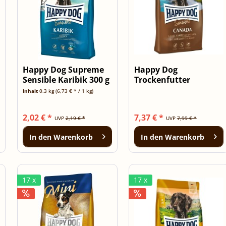
Happy Dog Supreme
Happy Dog
Sensible Karibik 300 g
Trockenfutter
Sensible Canada 1kg
Inhalt
0.3 kg
(6,73 € * / 1 kg)
2,02 € *
7,37 € *
UVP
2,19 € *
UVP
7,99 € *
In den
Warenkorb
In den
Warenkorb
17 x
17 x