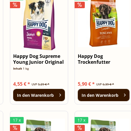
Happy Dog Supreme
Happy Dog
Young Junior Original
Trockenfutter
1kg
Sensible Toscana 1kg
Inhalt
1 kg
4,55 € *
5,90 € *
UVP
5,29 € *
UVP
6,39 € *
In den
Warenkorb
In den
Warenkorb
17 x
17 x