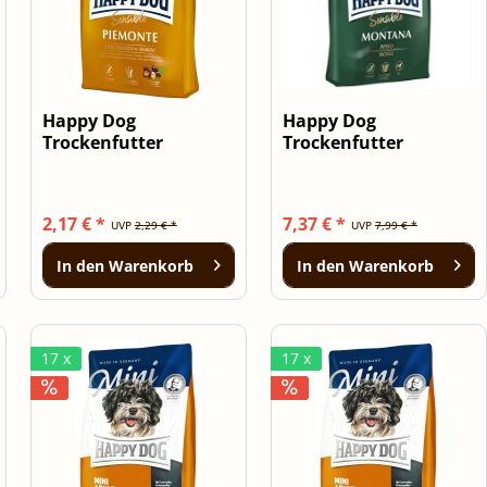
Happy Dog
Happy Dog
Trockenfutter
Trockenfutter
Sensible Piemonte
Sensible Montana 1kg
300g
2,17 € *
7,37 € *
UVP
2,29 € *
UVP
7,99 € *
In den
Warenkorb
In den
Warenkorb
17 x
17 x