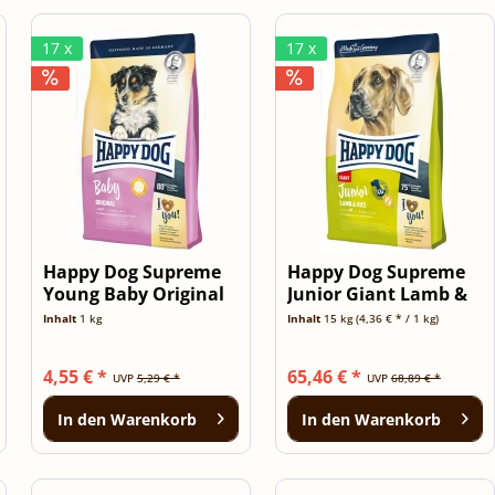
17 x
17 x
Happy Dog Supreme
Happy Dog Supreme
Young Baby Original
Junior Giant Lamb &
1kg
Rice 15kg
Inhalt
1 kg
Inhalt
15 kg
(4,36 € * / 1 kg)
4,55 € *
65,46 € *
UVP
5,29 € *
UVP
68,89 € *
In den
Warenkorb
In den
Warenkorb