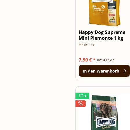
Happy Dog Supreme
Mini Piemonte 1 kg
Inhalt
1 kg
7,50 € *
UVP
8,29 € *
In den
Warenkorb
17 x