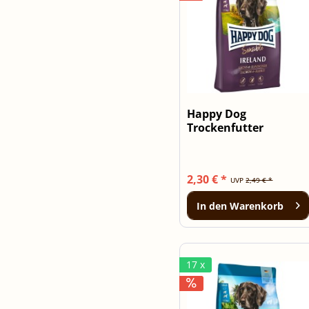
Happy Dog
Trockenfutter
Sensible Ireland 300g
2,30 € *
UVP
2,49 € *
In den
Warenkorb
17 x