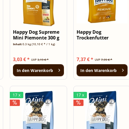
Happy Dog Supreme
Happy Dog
Mini Piemonte 300 g
Trockenfutter
Sensible Piemonte
Inhalt
0.3 kg
(10,10 € * / 1 kg)
1kg
3,03 € *
7,37 € *
UVP
3,19 € *
UVP
7,99 € *
In den
Warenkorb
In den
Warenkorb
17 x
17 x