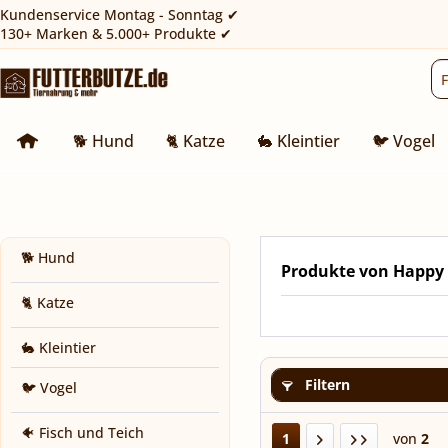
Kundenservice Montag - Sonntag ✔
130+ Marken & 5.000+ Produkte ✔
🐕 Hund
🐈 Katze
🐇 Kleintier
🐦 Vogel
🐕 Hund
Produkte von Happy
🐈 Katze
🐇 Kleintier
Filtern
🐦 Vogel
🐠 Fisch und Teich
1
von
2