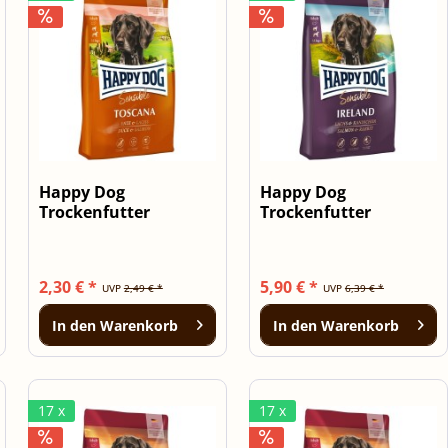
Happy Dog
Happy Dog
Trockenfutter
Trockenfutter
Sensible Toscana 300g
Sensible Ireland 1kg
2,30 € *
5,90 € *
UVP
2,49 € *
UVP
6,39 € *
In den
Warenkorb
In den
Warenkorb
17 x
17 x