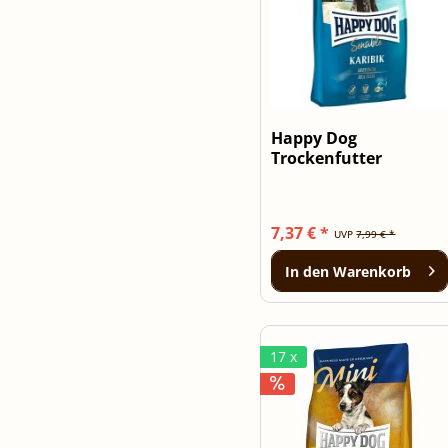
Happy Dog
Trockenfutter
Sensible Karibik 1kg
7,37 € *
UVP
7,99 € *
In den
Warenkorb
17 x