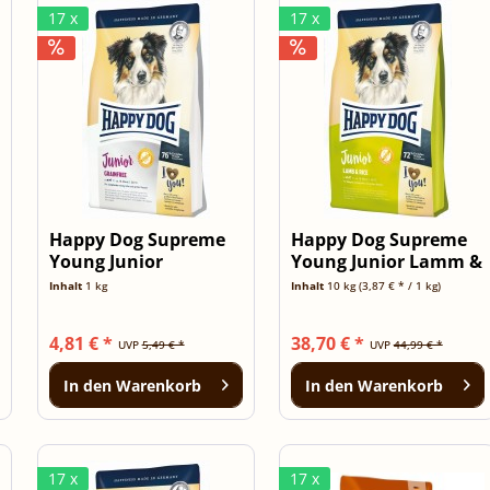
17 x
17 x
Happy Dog Supreme
Happy Dog Supreme
Young Junior
Young Junior Lamm &
Grainfree 1kg
Reis 10kg
Inhalt
1 kg
Inhalt
10 kg
(3,87 € * / 1 kg)
4,81 € *
38,70 € *
UVP
5,49 € *
UVP
44,99 € *
In den
Warenkorb
In den
Warenkorb
17 x
17 x