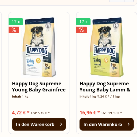
17 x
17 x
Happy Dog Supreme
Happy Dog Supreme
Young Baby Grainfree
Young Baby Lamm &
1kg
Reis 4kg
Inhalt
1 kg
Inhalt
4 kg
(4,24 € * / 1 kg)
4,72 € *
16,96 € *
UVP
5,49 € *
UVP
19,99 € *
In den
Warenkorb
In den
Warenkorb