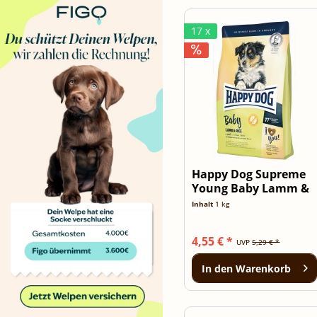
17 x
Happy Dog Supreme
Young Baby Lamm &
Reis 1kg
Inhalt
1 kg
4,55 € *
UVP
5,29 € *
In den
Warenkorb