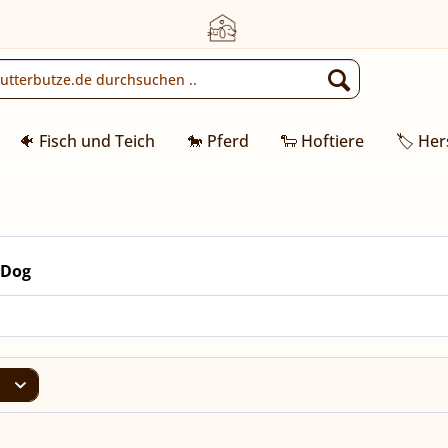
🐠 Fisch und Teich
🐎 Pferd
🐑 Hoftiere
🏷️ Her
 Dog