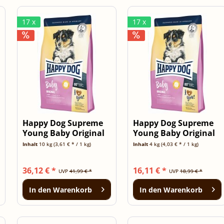
17 x
17 x
Happy Dog Supreme
Happy Dog Supreme
Young Baby Original
Young Baby Original
12,5kg
4kg
Inhalt
10 kg
(3,61 € * / 1 kg)
Inhalt
4 kg
(4,03 € * / 1 kg)
36,12 € *
16,11 € *
UVP
41,99 € *
UVP
18,99 € *
In den
Warenkorb
In den
Warenkorb