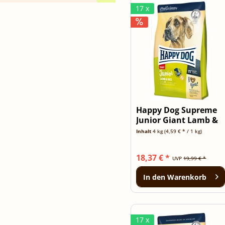
17 x
Happy Dog Supreme
Junior Giant Lamb &
Rice 4kg
Inhalt
4 kg
(4,59 € * / 1 kg)
18,37 € *
UVP
19,99 € *
In den
Warenkorb
17 x