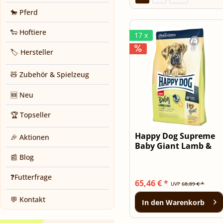
🐎 Pferd
🐑 Hoftiere
17 x
🏷️ Hersteller
🧸 Zubehör & Spielzeug
🆕 Neu
🏆 Topseller
Happy Dog Supreme
🎉 Aktionen
Baby Giant Lamb &
Rice - 15kg...
📰 Blog
❓Futterfrage
65,46 € *
UVP
68,89 € *
💬 Kontakt
In den
Warenkorb