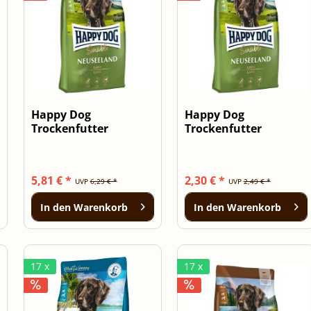
Happy Dog
Happy Dog
Trockenfutter
Trockenfutter
Sensible Neuseeland
Sensible Neuseeland
1kg
300g
5,81 € *
2,30 € *
UVP
6,29 € *
UVP
2,49 € *
In den
Warenkorb
In den
Warenkorb
17 x
17 x