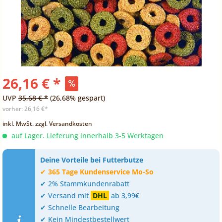
26,16 € *
UVP
35,68 € *
(26,68% gespart)
vorher:
26,16 €*
inkl. MwSt.
zzgl. Versandkosten
auf Lager. Lieferung innerhalb 3-5 Werktagen
Deine Vorteile bei Futterbutze
✔
365 Tage Kundenservice Mo-So
✔ 2% Stammkundenrabatt
✔ Versand mit
DHL
ab 3,99€
✔ Schnelle Bearbeitung
✔ Kein Mindestbestellwert