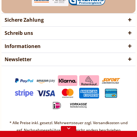
Sichere Zahlung
Schreib uns
Informationen
Newsletter
❤ Liebe Kunden ❤
Vorübergehend sind keine
* Alle Preise inkl. gesetzl. Mehrwertsteuer zzgl.
Versandkosten
und
Bestellungen möglich.
ggf. Nachnahmegebühren, wenn nicht anders beschrieben