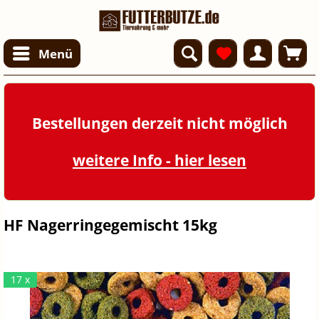
Menü
Bestellungen derzeit nicht möglich
weitere Info - hier lesen
HF Nagerringegemischt 15kg
17 x