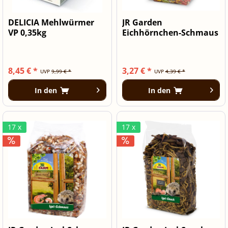
DELICIA Mehlwürmer
JR Garden
VP 0,35kg
Eichhörnchen-Schmaus
600 g
8,45 € *
3,27 € *
UVP
9,99 € *
UVP
4,39 € *
In den
In den
17 x
17 x