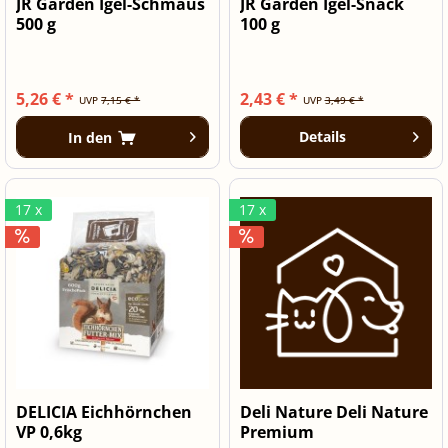
JR Garden Igel-Schmaus
JR Garden Igel-Snack
500 g
100 g
5,26 € *
2,43 € *
UVP
7,15 € *
UVP
3,49 € *
Details
In den
17 x
17 x
DELICIA Eichhörnchen
Deli Nature Deli Nature
VP 0,6kg
Premium