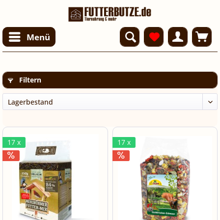
Menü
Filtern
17 x
17 x