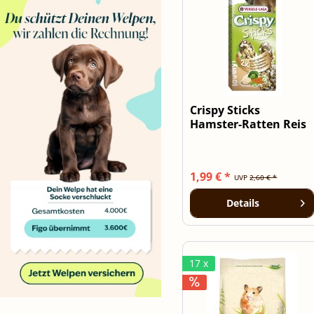
Crispy Sticks
Hamster-Ratten Reis
& Gemüse - 2...
1,99 € *
UVP
2,60 € *
Details
17 x