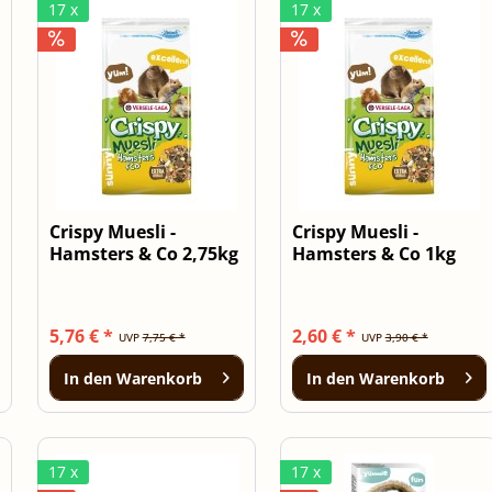
17 x
17 x
Crispy Muesli -
Crispy Muesli -
Hamsters & Co 2,75kg
Hamsters & Co 1kg
5,76 € *
2,60 € *
UVP
7,75 € *
UVP
3,90 € *
In den
Warenkorb
In den
Warenkorb
17 x
17 x