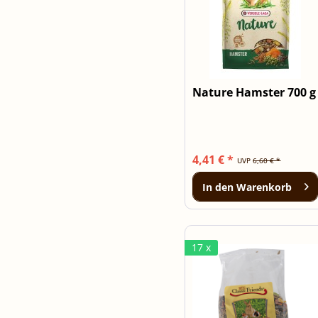
Nature Hamster 700 g
4,41 € *
UVP
6,60 € *
In den
Warenkorb
17 x