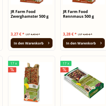
JR Farm Food
JR Farm Food
Zwerghamster 500 g
Rennmaus 500 g
3,27 € *
3,28 € *
UVP
4,49 € *
UVP
4,49 € *
In den
Warenkorb
In den
Warenkorb
17 x
17 x