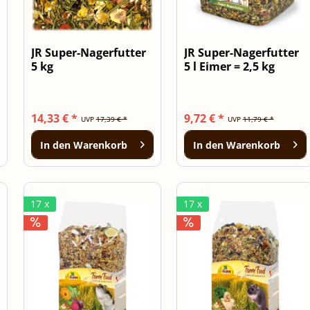
JR Super-Nagerfutter
JR Super-Nagerfutter
5 kg
5 l Eimer = 2,5 kg
14,33 € *
9,72 € *
UVP
17,39 € *
UVP
11,79 € *
In den
Warenkorb
In den
Warenkorb
17 x
17 x