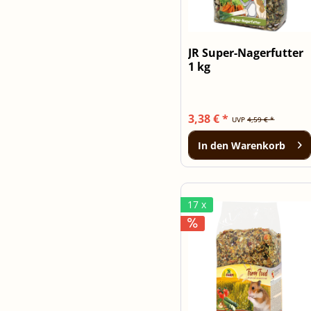
JR Super-Nagerfutter
1 kg
3,38 € *
UVP
4,59 € *
In den
Warenkorb
17 x