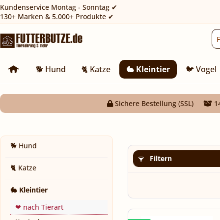
Kundenservice Montag - Sonntag ✔
130+ Marken & 5.000+ Produkte ✔
🐕 Hund
🐈 Katze
🐇 Kleintier
🐦 Vogel
Sichere Bestellung (SSL)
14
🐕 Hund
Filtern
🐈 Katze
🐇 Kleintier
❤ nach Tierart