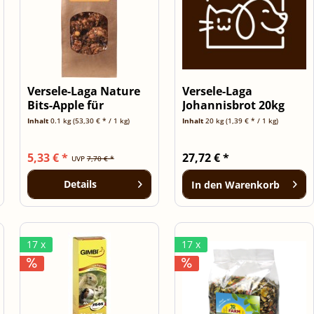
Versele-Laga Nature
Versele-Laga
Bits-Apple für
Johannisbrot 20kg
Hamster und...
Inhalt
0.1 kg
(53,30 € * / 1 kg)
Inhalt
20 kg
(1,39 € * / 1 kg)
5,33 € *
27,72 € *
UVP
7,70 € *
Details
In den
Warenkorb
17 x
17 x