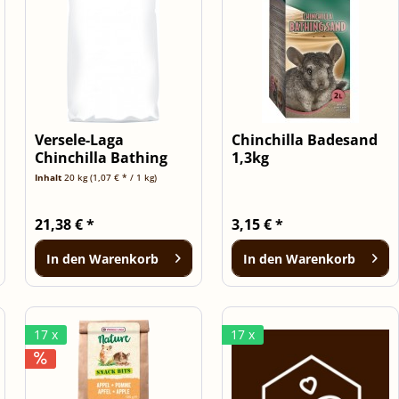
Versele-Laga
Chinchilla Badesand
Chinchilla Bathing
1,3kg
Sand - Badesand...
Inhalt
20 kg
(1,07 € * / 1 kg)
21,38 € *
3,15 € *
In den
Warenkorb
In den
Warenkorb
17 x
17 x