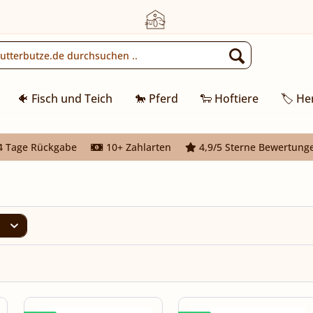
🐠 Fisch und Teich
🐎 Pferd
🐑 Hoftiere
🏷️ He
 Tage Rückgabe
10+ Zahlarten
4,9/5 Sterne Bewertung