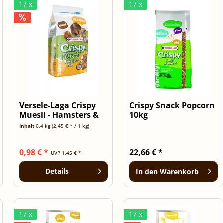
17 x
17 x
Versele-Laga Crispy
Crispy Snack Popcorn
Muesli - Hamsters &
10kg
Co -...
Inhalt
0.4 kg
(2,45 € * / 1 kg)
0,98 € *
22,66 € *
UVP
1,45 € *
Details
In den
Warenkorb
17 x
17 x