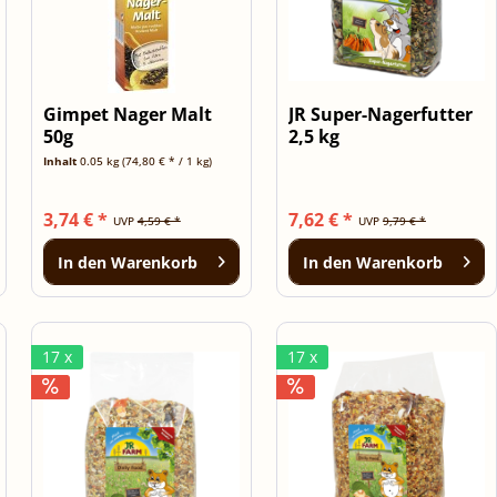
Gimpet Nager Malt
JR Super-Nagerfutter
50g
2,5 kg
Inhalt
0.05 kg
(74,80 € * / 1 kg)
3,74 € *
7,62 € *
UVP
4,59 € *
UVP
9,79 € *
In den
Warenkorb
In den
Warenkorb
17 x
17 x