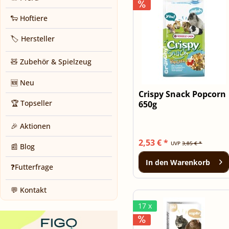
🐑 Hoftiere
🏷️ Hersteller
🧸 Zubehör & Spielzeug
🆕 Neu
Crispy Snack Popcorn
🏆 Topseller
650g
🎉 Aktionen
2,53 € *
UVP
3,85 € *
📰 Blog
In den
Warenkorb
❓Futterfrage
💬 Kontakt
17 x