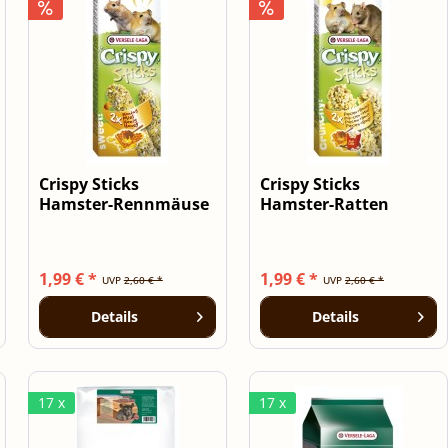
Crispy Sticks
Crispy Sticks
Hamster-Rennmäuse
Hamster-Ratten
Honig - 2 Stück...
Popcorn & Honig- 2...
1,99 € *
1,99 € *
UVP
2,60 € *
UVP
2,60 € *
Details
Details
17 x
17 x