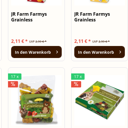
JR Farm Farmys
JR Farm Farmys
Grainless
Grainless
Ringelblume-Malve
Sonnenblume-
140g
Kamille 140g
2,11 € *
2,11 € *
UVP
2,99 € *
UVP
2,99 € *
In den
Warenkorb
In den
Warenkorb
17 x
17 x