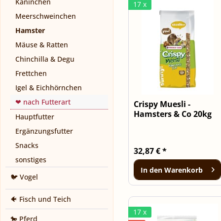
Kaninchen
17 x
Meerschweinchen
Hamster
Mäuse & Ratten
Chinchilla & Degu
Frettchen
Igel & Eichhörnchen
❤ nach Futterart
Crispy Muesli -
Hamsters & Co 20kg
Hauptfutter
Ergänzungsfutter
Snacks
32,87 € *
sonstiges
In den
Warenkorb
🐦 Vogel
🐠 Fisch und Teich
17 x
🐎 Pferd