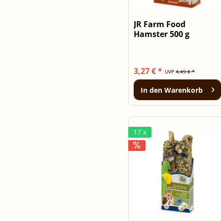
JR Farm Food
Hamster 500 g
3,27 € *
UVP
4,49 € *
In den
Warenkorb
17 x