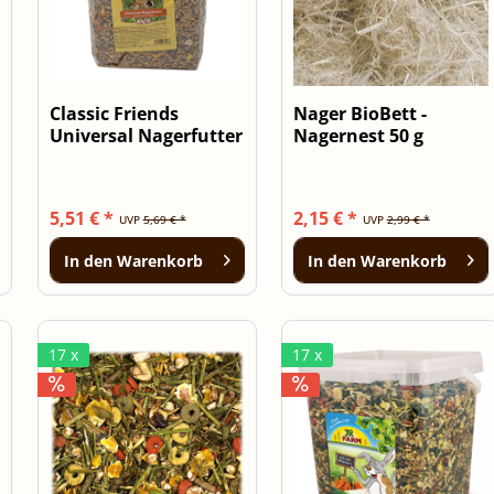
Classic Friends
Nager BioBett -
Universal Nagerfutter
Nagernest 50 g
2,5kg
5,51 € *
2,15 € *
UVP
5,69 € *
UVP
2,99 € *
In den
Warenkorb
In den
Warenkorb
17 x
17 x