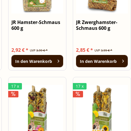
JR Hamster-Schmaus
JR Zwerghamster-
600 g
Schmaus 600 g
2,92 € *
2,85 € *
UVP
3,99 € *
UVP
3,99 € *
In den
Warenkorb
In den
Warenkorb
17 x
17 x