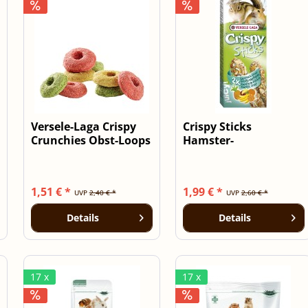
Versele-Laga Crispy
Crispy Sticks
Crunchies Obst-Loops
Hamster-
- 75g...
Eichhörnchen
Exotische...
1,51 € *
1,99 € *
UVP
2,40 € *
UVP
2,60 € *
Details
Details
17 x
17 x