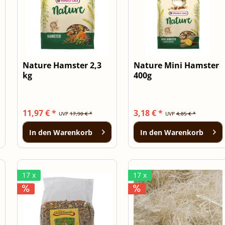
Nature Hamster 2,3
Nature Mini Hamster
kg
400g
11,97 € *
3,18 € *
UVP
17,90 € *
UVP
4,85 € *
In den
Warenkorb
In den
Warenkorb
17 x
17 x