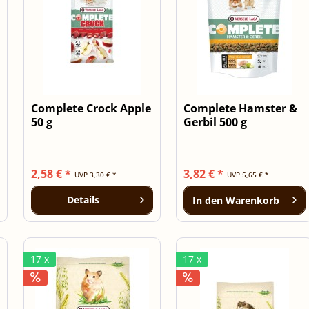
Complete Crock Apple
Complete Hamster &
50 g
Gerbil 500 g
2,58 € *
3,82 € *
UVP
3,30 € *
UVP
5,65 € *
Details
In den
Warenkorb
17 x
17 x