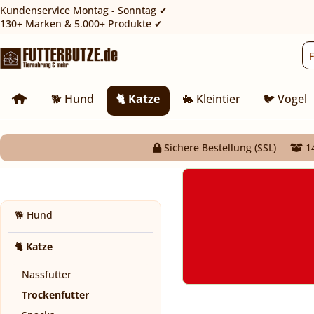
Kundenservice Montag - Sonntag ✔
130+ Marken & 5.000+ Produkte ✔
🐕 Hund
🐈 Katze
🐇 Kleintier
🐦 Vogel
Sichere Bestellung (SSL)
14
🐕 Hund
🐈 Katze
Nassfutter
Trockenfutter