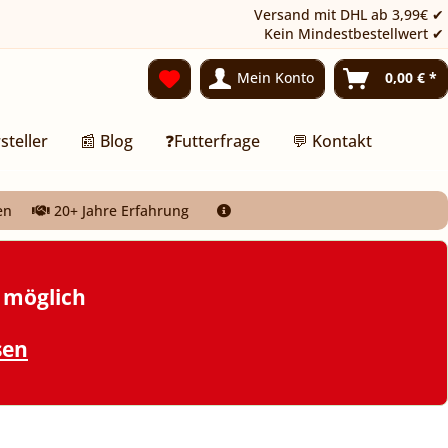
Versand mit DHL ab 3,99€ ✔
Kein Mindestbestellwert ✔
Mein Konto
0,00 € *
steller
📰 Blog
❓Futterfrage
💬 Kontakt
en
20+ Jahre Erfahrung
t möglich
sen