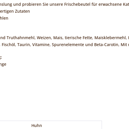
hslung und probieren Sie unsere Frischebeutel für erwachsene Ka
wertigen Zutaten
ohlen
nd Truthahnmehl, Weizen, Mais, tierische Fette, Maisklebermehl, B
 Fischöl, Taurin, Vitamine, Spurenelemente und Beta-Carotin, Mit
:
nge
Huhn