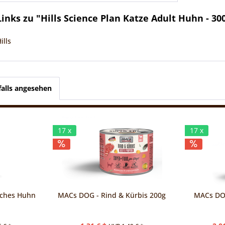
nks zu "Hills Science Plan Katze Adult Huhn - 30
ills
alls angesehen
17 x
17 x
sches Huhn
MACs DOG - Rind & Kürbis 200g
MACs DOG