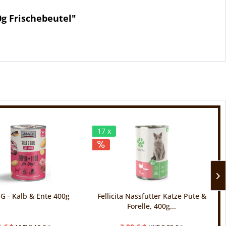
0g Frischebeutel"
17 x
 - Kalb & Ente 400g
Fellicita Nassfutter Katze Pute &
Forelle, 400g...