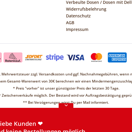
Verbeulte Dosen / Dosen mit Dell
Widerrufsbelehrung
Datenschutz
AGB
Impressum
zl. Mehrwertsteuer zzgl.
Versandkosten
und ggf. Nachnahmegebühren, wenn ni
inem Gesamt-Warenwert von 30€ berechnen wir einen Mindermengenzuschlag
* Preis "vorher" ist unser günstigster Preis der letzten 30 Tage.
* Zwischenverkäufe möglich. Der Bestand wird vor Auftragsbestätigung geprüf
Liebe Kunden ❤
** Bei Verzögerungen wirst Du per Mail informiert.
d keine Bestellungen möglich.
re Informationen
Liebe Kunden ❤
d keine Bestellungen möglich.