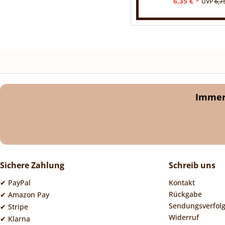
6,35 € *
UVP
6,7
Immer 
Sichere Zahlung
Schreib uns
✔ PayPal
Kontakt
Rückgabe
✔ Amazon Pay
Sendungsverfol
✔ Stripe
Widerruf
✔ Klarna