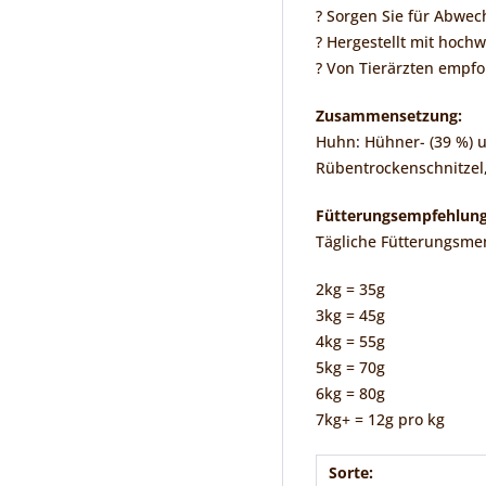
? Sorgen Sie für Abwec
? Hergestellt mit hoch
? Von Tierärzten empf
Zusammensetzung:
Huhn: Hühner- (39 %) u
Rübentrockenschnitzel,
Fütterungsempfehlung
Tägliche Fütterungsme
2kg = 35g
3kg = 45g
4kg = 55g
5kg = 70g
6kg = 80g
7kg+ = 12g pro kg
Sorte: