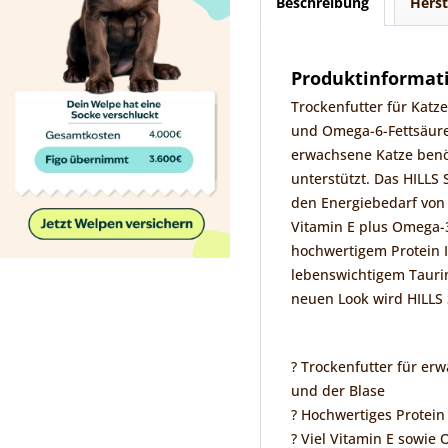
Beschreibung
Herst
Produktinformati
Trockenfutter für Katz
und Omega-6-Fettsäure
erwachsene Katze benö
unterstützt. Das HILLS 
den Energiebedarf von 
Vitamin E plus Omega-
hochwertigem Protein I
lebenswichtigem Tauri
neuen Look wird HILLS 
? Trockenfutter für er
und der Blase
? Hochwertiges Protein
? Viel Vitamin E sowi