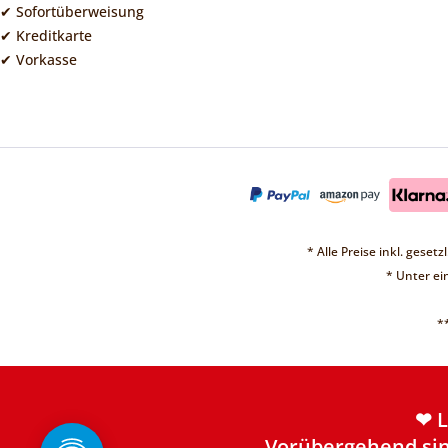
✔ Sofortüberweisung
✔ Kreditkarte
✔ Vorkasse
* Alle Preise inkl. geset
* Unter e
*
❤ 
Vorübergehend sin
Weite
❤ 
Vorübergehend sin