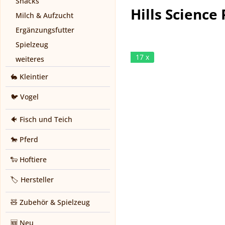
Snacks
Hills Science
Milch & Aufzucht
Ergänzungsfutter
Spielzeug
17 x
weiteres
🐇 Kleintier
🐦 Vogel
🐠 Fisch und Teich
🐎 Pferd
🐑 Hoftiere
🏷️ Hersteller
🧸 Zubehör & Spielzeug
🆕 Neu