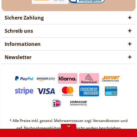
Sichere Zahlung
Schreib uns
Informationen
Newsletter
❤ Liebe Kunden ❤
Vorübergehend sind keine
* Alle Preise inkl. gesetzl. Mehrwertsteuer zzgl.
Versandkosten
und
Bestellungen möglich.
ggf. Nachnahmegebühren, wenn nicht anders beschrieben
Weitere Informationen
* Unter einem Gesamt-Warenwert von 30€ berechnen wir einen