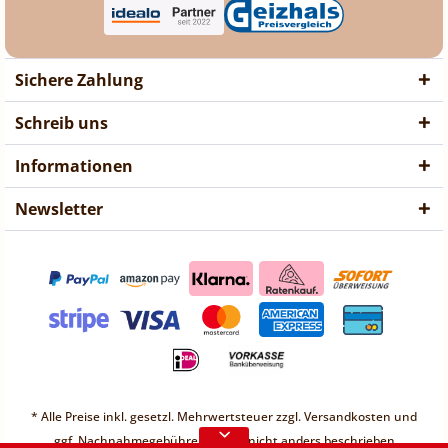
Sichere Zahlung
Schreib uns
Informationen
Newsletter
❤ Liebe Kunden ❤
Vorübergehend sind keine
* Alle Preise inkl. gesetzl. Mehrwertsteuer zzgl.
Versandkosten
und
Bestellungen möglich.
ggf. Nachnahmegebühren, wenn nicht anders beschrieben