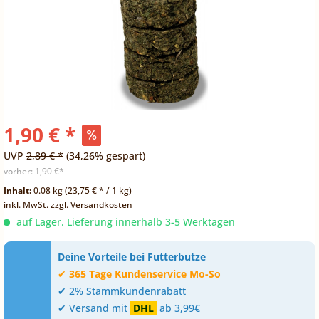
1,90 € *
UVP
2,89 € *
(34,26% gespart)
vorher:
1,90 €*
Inhalt:
0.08 kg (23,75 € * / 1 kg)
inkl. MwSt.
zzgl. Versandkosten
auf Lager. Lieferung innerhalb 3-5 Werktagen
Deine Vorteile bei Futterbutze
✔
365 Tage Kundenservice Mo-So
✔ 2% Stammkundenrabatt
✔ Versand mit
DHL
ab 3,99€