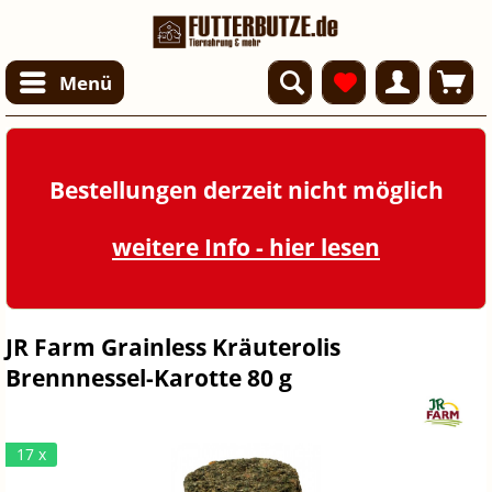
Menü
Bestellungen derzeit nicht möglich
weitere Info - hier lesen
JR Farm Grainless Kräuterolis
Brennnessel-Karotte 80 g
17 x