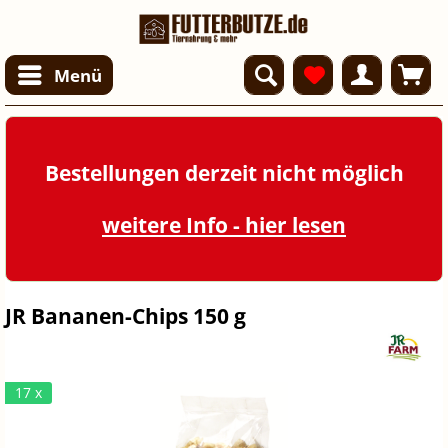
Menü
Bestellungen derzeit nicht möglich
weitere Info - hier lesen
JR Bananen-Chips 150 g
17 x