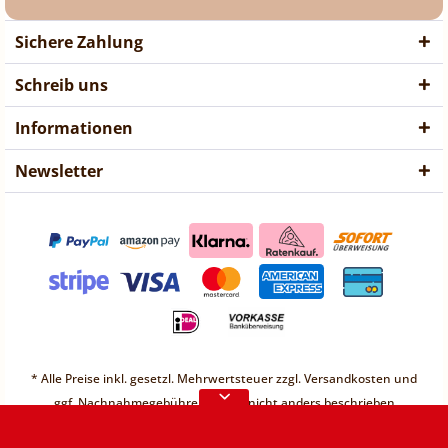
Sichere Zahlung
Schreib uns
Informationen
Newsletter
❤ Liebe Kunden ❤
Vorübergehend sind keine
* Alle Preise inkl. gesetzl. Mehrwertsteuer zzgl.
Versandkosten
und
Bestellungen möglich.
ggf. Nachnahmegebühren, wenn nicht anders beschrieben
Weitere Informationen
* Unter einem Gesamt-Warenwert von 30€ berechnen wir einen