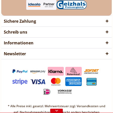
Sichere Zahlung
Schreib uns
Informationen
Newsletter
❤ Liebe Kunden ❤
Vorübergehend sind keine
* Alle Preise inkl. gesetzl. Mehrwertsteuer zzgl.
Versandkosten
und
Bestellungen möglich.
ggf. Nachnahmegebühren, wenn nicht anders beschrieben