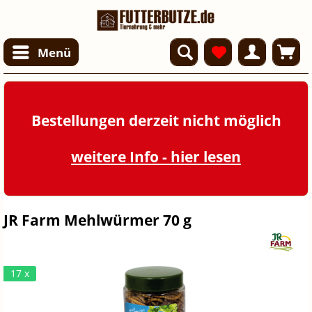
Menü
Bestellungen derzeit nicht möglich
weitere Info - hier lesen
JR Farm Mehlwürmer 70 g
17 x