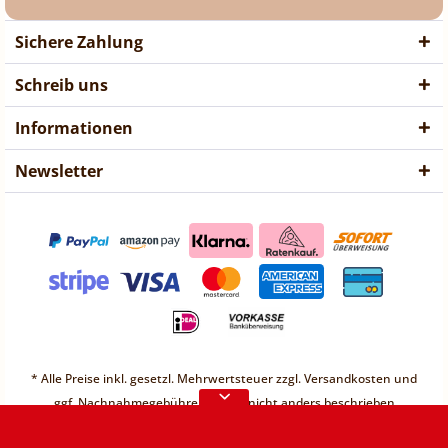
Sichere Zahlung
Schreib uns
Informationen
Newsletter
❤ Liebe Kunden ❤
Vorübergehend sind keine
* Alle Preise inkl. gesetzl. Mehrwertsteuer zzgl.
Versandkosten
und
Bestellungen möglich.
ggf. Nachnahmegebühren, wenn nicht anders beschrieben
Weitere Informationen
* Unter einem Gesamt-Warenwert von 30€ berechnen wir einen