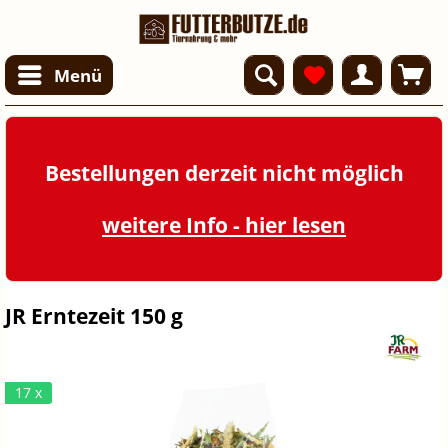
Menü
Bestellungen derzeit nicht möglich
weitere Info - hier lesen
JR Erntezeit 150 g
17 x