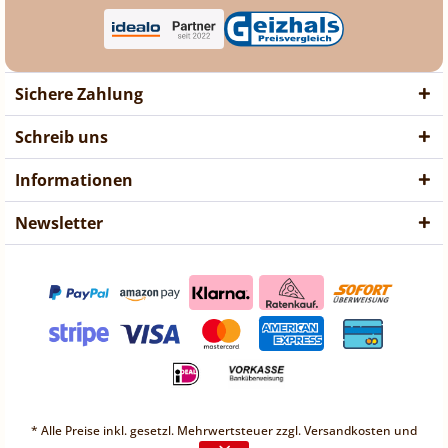
Sichere Zahlung
Schreib uns
Informationen
Newsletter
❤ Liebe Kunden ❤
Vorübergehend sind keine
* Alle Preise inkl. gesetzl. Mehrwertsteuer zzgl.
Versandkosten
und