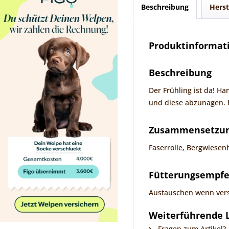
Beschreibung
Herst
Produktinformati
Beschreibung
Der Frühling ist da! H
und diese abzunagen. E
Zusammensetzung
Faserrolle, Bergwiesen
Fütterungsempf
Austauschen wenn ver
Weiterführende Li
Fragen zum Artikel?