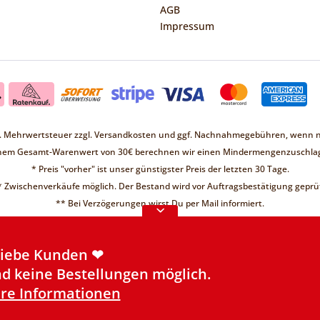
AGB
Impressum
zl. Mehrwertsteuer zzgl.
Versandkosten
und ggf. Nachnahmegebühren, wenn ni
inem Gesamt-Warenwert von 30€ berechnen wir einen Mindermengenzuschlag
* Preis "vorher" ist unser günstigster Preis der letzten 30 Tage.
* Zwischenverkäufe möglich. Der Bestand wird vor Auftragsbestätigung geprüf
Liebe Kunden ❤
** Bei Verzögerungen wirst Du per Mail informiert.
d keine Bestellungen möglich.
re Informationen
Liebe Kunden ❤
d keine Bestellungen möglich.
re Informationen
Made with
❤
by Qii
| powered by
Shopware
©2026 Futterbutze.de - Ein Shop der
Qii OHG
Liebe Kunden ❤