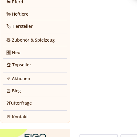
🐎 Pferd
🐑 Hoftiere
🏷️ Hersteller
🧸 Zubehör & Spielzeug
🆕 Neu
🏆 Topseller
🎉 Aktionen
📰 Blog
❓Futterfrage
💬 Kontakt