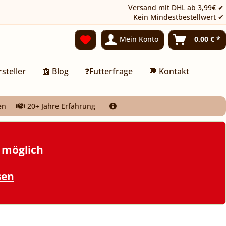
Versand mit DHL ab 3,99€ ✔
Kein Mindestbestellwert ✔
Mein Konto
0,00 € *
rsteller
📰 Blog
❓Futterfrage
💬 Kontakt
en
20+ Jahre Erfahrung
t möglich
sen