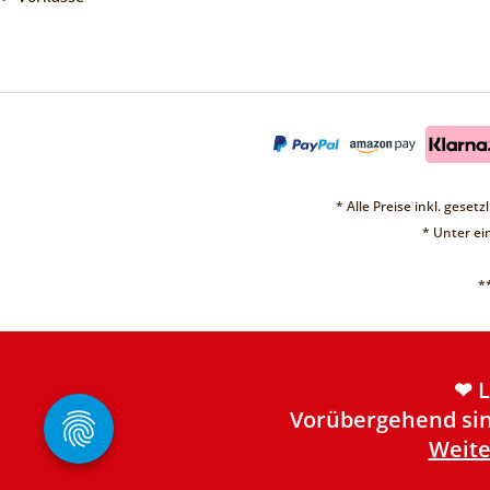
* Alle Preise inkl. geset
* Unter e
*
❤ 
Vorübergehend sin
Weite
❤ 
Vorübergehend sin
Weite
❤ 