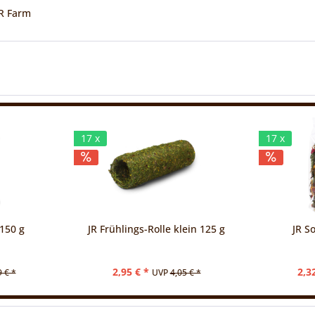
JR Farm
17 x
17 x
150 g
JR Frühlings-Rolle klein 125 g
JR S
2,95 € *
2,3
9 € *
UVP
4,05 € *