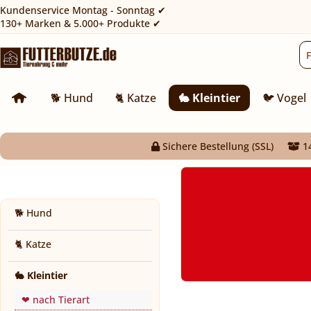
Kundenservice Montag - Sonntag ✔
130+ Marken & 5.000+ Produkte ✔
🐕 Hund
🐈 Katze
🐇 Kleintier
🐦 Vogel
Sichere Bestellung (SSL)
14
🐕 Hund
🐈 Katze
🐇 Kleintier
❤ nach Tierart