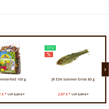
17 x
ommerfeld 100 g
JR ESN Sommer-Ernte 80 g
2 € *
2,87 € *
UVP
3,29 € *
UVP
3,99 € *