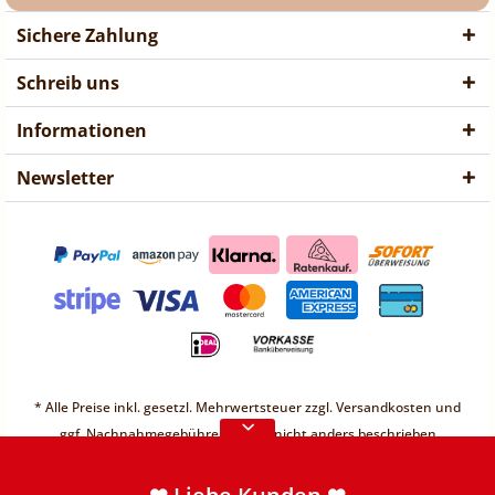
Sichere Zahlung
Schreib uns
Informationen
Newsletter
❤ Liebe Kunden ❤
Vorübergehend sind keine
* Alle Preise inkl. gesetzl. Mehrwertsteuer zzgl.
Versandkosten
und
Bestellungen möglich.
ggf. Nachnahmegebühren, wenn nicht anders beschrieben
Weitere Informationen
* Unter einem Gesamt-Warenwert von 30€ berechnen wir einen
Mindermengenzuschlag von 2,49€