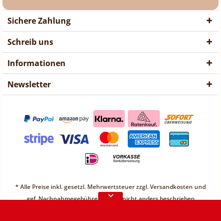
Sichere Zahlung
Schreib uns
Informationen
Newsletter
❤ Liebe Kunden ❤
Vorübergehend sind keine
* Alle Preise inkl. gesetzl. Mehrwertsteuer zzgl.
Versandkosten
und
Bestellungen möglich.
ggf. Nachnahmegebühren, wenn nicht anders beschrieben
Weitere Informationen
* Unter einem Gesamt-Warenwert von 30€ berechnen wir einen