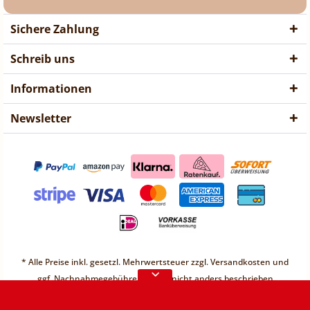
Sichere Zahlung
Schreib uns
Informationen
Newsletter
❤ Liebe Kunden ❤
Vorübergehend sind keine
* Alle Preise inkl. gesetzl. Mehrwertsteuer zzgl.
Versandkosten
und
Bestellungen möglich.
ggf. Nachnahmegebühren, wenn nicht anders beschrieben
Weitere Informationen
* Unter einem Gesamt-Warenwert von 30€ berechnen wir einen