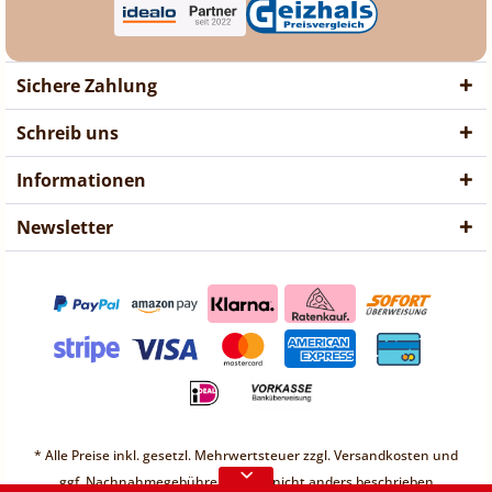
Sichere Zahlung
Schreib uns
Informationen
Newsletter
❤ Liebe Kunden ❤
Vorübergehend sind keine
Bestellungen möglich.
Weitere Informationen
❤ Liebe Kunden ❤
Vorübergehend sind keine
* Alle Preise inkl. gesetzl. Mehrwertsteuer zzgl.
Versandkosten
und
Bestellungen möglich.
ggf. Nachnahmegebühren, wenn nicht anders beschrieben