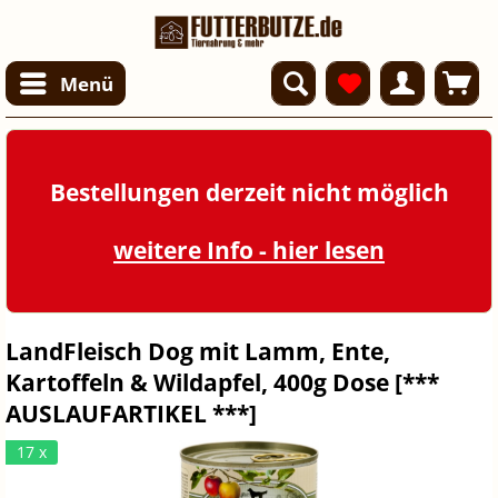
Menü
Bestellungen derzeit nicht möglich
weitere Info - hier lesen
LandFleisch Dog mit Lamm, Ente,
Kartoffeln & Wildapfel, 400g Dose [***
AUSLAUFARTIKEL ***]
17 x