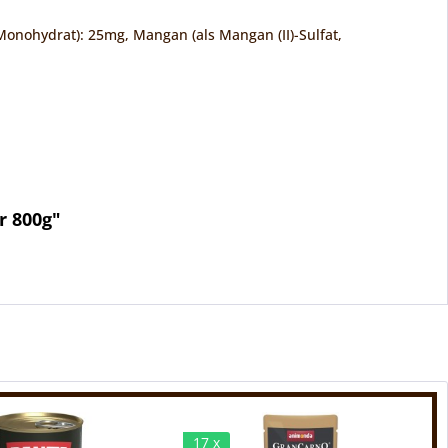
t Monohydrat): 25mg, Mangan (als Mangan (II)-Sulfat,
r 800g"
17 x