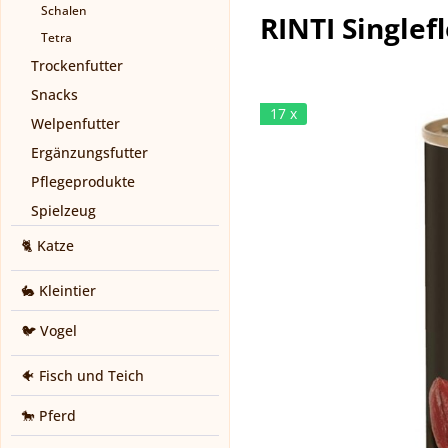
Schalen
RINTI Singlef
Tetra
Trockenfutter
Snacks
17 x
Welpenfutter
Ergänzungsfutter
Pflegeprodukte
Spielzeug
🐈 Katze
🐇 Kleintier
🐦 Vogel
🐠 Fisch und Teich
🐎 Pferd