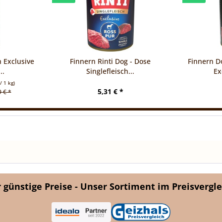
h Exclusive
Finnern Rinti Dog - Dose
Finnern Do
..
Singlefleisch...
Ex
/ 1 kg)
5,31 € *
9 € *
günstige Preise - Unser Sortiment im Preisvergle