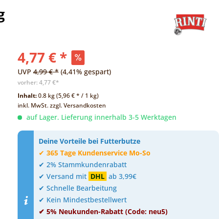
g
4,77 € *
UVP
4,99 € *
(4,41% gespart)
vorher:
4,77 €*
Inhalt:
0.8 kg (5,96 € * / 1 kg)
inkl. MwSt.
zzgl. Versandkosten
auf Lager. Lieferung innerhalb 3-5 Werktagen
Deine Vorteile bei Futterbutze
✔
365 Tage Kundenservice Mo-So
✔ 2% Stammkundenrabatt
✔ Versand mit
DHL
ab 3,99€
✔ Schnelle Bearbeitung
✔ Kein Mindestbestellwert
✔ 5% Neukunden-Rabatt (Code: neu5)