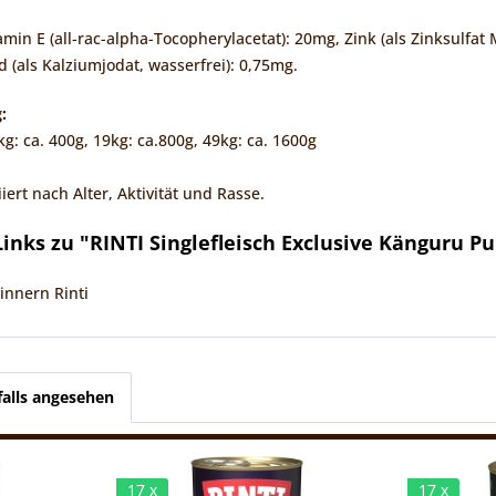
tamin E (all-rac-alpha-Tocopherylacetat): 20mg, Zink (als Zinksulfa
 (als Kalziumjodat, wasserfrei): 0,75mg.
:
: ca. 400g, 19kg: ca.800g, 49kg: ca. 1600g
iert nach Alter, Aktivität und Rasse.
inks zu "RINTI Singlefleisch Exclusive Känguru Pu
innern Rinti
alls angesehen
17 x
17 x