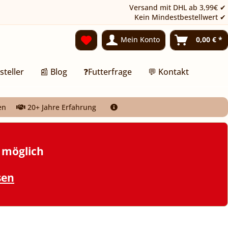
Versand mit DHL ab 3,99€ ✔
Kein Mindestbestellwert ✔
Mein Konto
0,00 € *
steller
📰 Blog
❓Futterfrage
💬 Kontakt
en
20+ Jahre Erfahrung
t möglich
sen