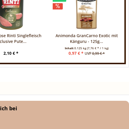
se Rinti Singlefleisch
Animonda GranCarno Exotic mit
clusive Pute...
Känguru - 125g...
Inhalt
0.125 kg
(7,76 € * / 1 kg)
2,10 € *
0,97 € *
UVP
0,99 € *
ich bei