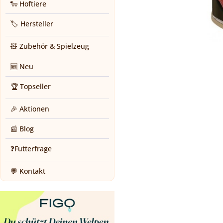
🐑 Hoftiere
🏷️ Hersteller
🧸 Zubehör & Spielzeug
🆕 Neu
🏆 Topseller
🎉 Aktionen
📰 Blog
❓Futterfrage
💬 Kontakt