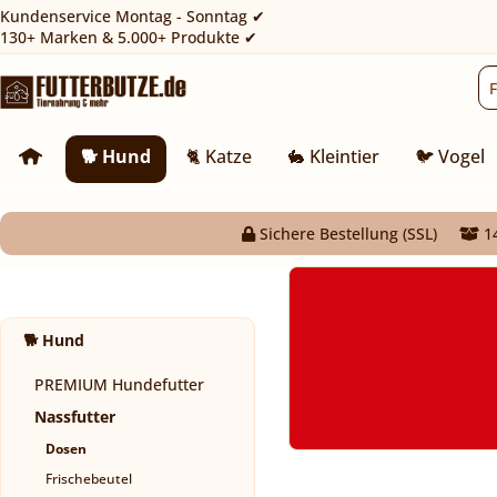
Kundenservice Montag - Sonntag ✔
130+ Marken & 5.000+ Produkte ✔
🐕 Hund
🐈 Katze
🐇 Kleintier
🐦 Vogel
Sichere Bestellung (SSL)
14
🐕 Hund
PREMIUM Hundefutter
Nassfutter
Dosen
Frischebeutel