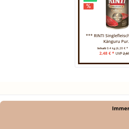
*** RINTI Singlefleisc
Känguru Pur.
Inhalt
0.4 kg
(6,20 € * 
2,48 € *
UVP
2,6
Immer 