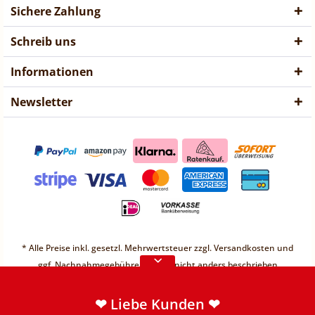
Sichere Zahlung
Schreib uns
Informationen
Newsletter
❤ Liebe Kunden ❤
Vorübergehend sind keine
* Alle Preise inkl. gesetzl. Mehrwertsteuer zzgl.
Versandkosten
und
Bestellungen möglich.
ggf. Nachnahmegebühren, wenn nicht anders beschrieben
Weitere Informationen
* Unter einem Gesamt-Warenwert von 30€ berechnen wir einen
Mindermengenzuschlag von 2,49€
❤ Liebe Kunden ❤