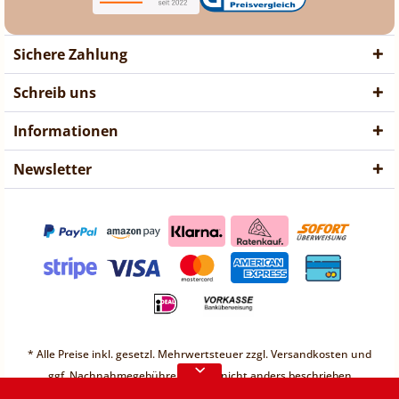
Sichere Zahlung
Schreib uns
Informationen
Newsletter
❤ Liebe Kunden ❤
Vorübergehend sind keine
Bestellungen möglich.
Weitere Informationen
❤ Liebe Kunden ❤
Vorübergehend sind keine
* Alle Preise inkl. gesetzl. Mehrwertsteuer zzgl.
Versandkosten
und
Bestellungen möglich.
ggf. Nachnahmegebühren, wenn nicht anders beschrieben
* Unter einem Gesamt-Warenwert von 30€ berechnen wir einen