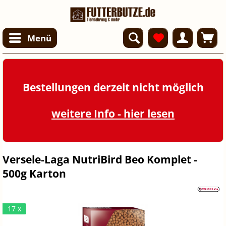
Menü
Bestellungen derzeit nicht möglich
weitere Info - hier lesen
Versele-Laga NutriBird Beo Komplet -
500g Karton
17 x