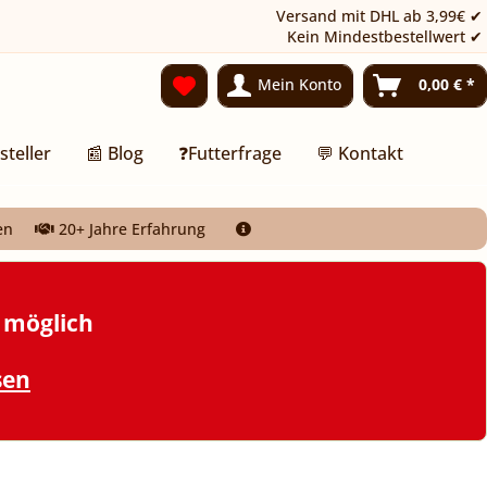
Versand mit DHL ab 3,99€ ✔
Kein Mindestbestellwert ✔
Mein Konto
0,00 € *
steller
📰 Blog
❓Futterfrage
💬 Kontakt
en
20+ Jahre Erfahrung
t möglich
sen