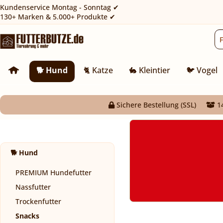
Kundenservice Montag - Sonntag ✔
130+ Marken & 5.000+ Produkte ✔
🐕 Hund
🐈 Katze
🐇 Kleintier
🐦 Vogel
Sichere Bestellung (SSL)
14
🐕 Hund
PREMIUM Hundefutter
Nassfutter
Trockenfutter
Snacks