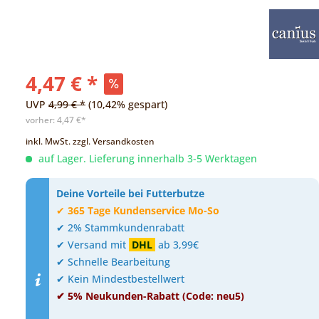
4,47 € *
UVP
4,99 € *
(10,42% gespart)
vorher:
4,47 €*
inkl. MwSt.
zzgl. Versandkosten
auf Lager. Lieferung innerhalb 3-5 Werktagen
Deine Vorteile bei Futterbutze
✔
365 Tage Kundenservice Mo-So
✔ 2% Stammkundenrabatt
✔ Versand mit
DHL
ab 3,99€
✔ Schnelle Bearbeitung
✔ Kein Mindestbestellwert
✔ 5% Neukunden-Rabatt (Code: neu5)