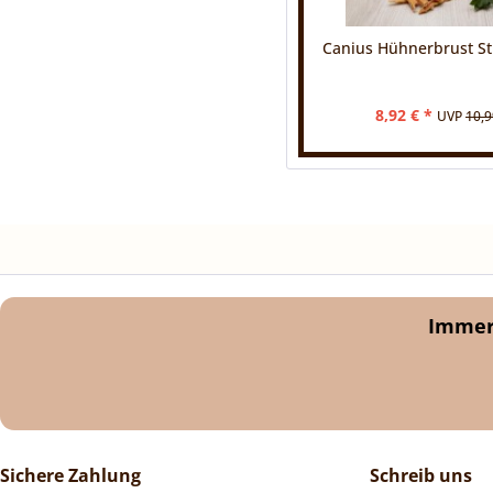
Canius Hühnerbrust St
8,92 € *
UVP
10,9
Immer 
Sichere Zahlung
Schreib uns