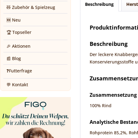
Beschreibung
Herst
🧸 Zubehör & Spielzeug
🆕 Neu
Produktinformati
🏆 Topseller
Beschreibung
🎉 Aktionen
Der leckere Knabbergenu
📰 Blog
Konservierungsstoffe u
❓Futterfrage
Zusammensetzung
💬 Kontakt
Zusammensetzung
100% Rind
Analytische Bestan
Rohprotein 85,2%, Rohf