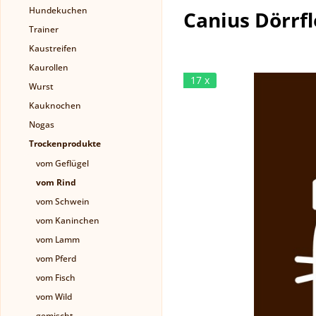
Hundekuchen
Canius Dörrfl
Trainer
Kaustreifen
Kaurollen
17 x
Wurst
Kauknochen
Nogas
Trockenprodukte
vom Geflügel
vom Rind
vom Schwein
vom Kaninchen
vom Lamm
vom Pferd
vom Fisch
vom Wild
gemischt