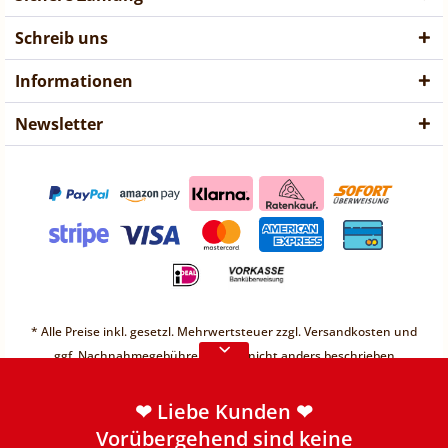
Schreib uns
Informationen
Newsletter
❤ Liebe Kunden ❤
Vorübergehend sind keine
* Alle Preise inkl. gesetzl. Mehrwertsteuer zzgl.
Versandkosten
und
Bestellungen möglich.
ggf. Nachnahmegebühren, wenn nicht anders beschrieben
Weitere Informationen
* Unter einem Gesamt-Warenwert von 30€ berechnen wir einen
Mindermengenzuschlag von 2,49€
❤ Liebe Kunden ❤
* Preis "vorher" ist unser günstigster Preis der letzten 30 Tage.
Vorübergehend sind keine