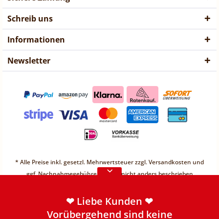
Schreib uns
Informationen
Newsletter
❤ Liebe Kunden ❤
Vorübergehend sind keine
* Alle Preise inkl. gesetzl. Mehrwertsteuer zzgl.
Versandkosten
und
Bestellungen möglich.
ggf. Nachnahmegebühren, wenn nicht anders beschrieben
Weitere Informationen
* Unter einem Gesamt-Warenwert von 30€ berechnen wir einen
Mindermengenzuschlag von 2,49€
❤ Liebe Kunden ❤
* Preis "vorher" ist unser günstigster Preis der letzten 30 Tage.
Vorübergehend sind keine