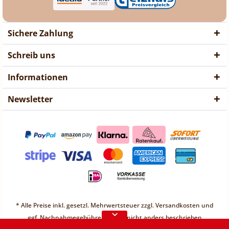
Sichere Zahlung
Schreib uns
Informationen
Newsletter
❤ Liebe Kunden ❤
Vorübergehend sind keine
* Alle Preise inkl. gesetzl. Mehrwertsteuer zzgl.
Versandkosten
und
Bestellungen möglich.
ggf. Nachnahmegebühren, wenn nicht anders beschrieben