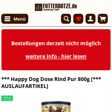
Menü
Bestellungen derzeit nicht möglich
weitere Info - hier lesen
*** Happy Dog Dose Rind Pur 800g [***
AUSLAUFARTIKEL]
17 x