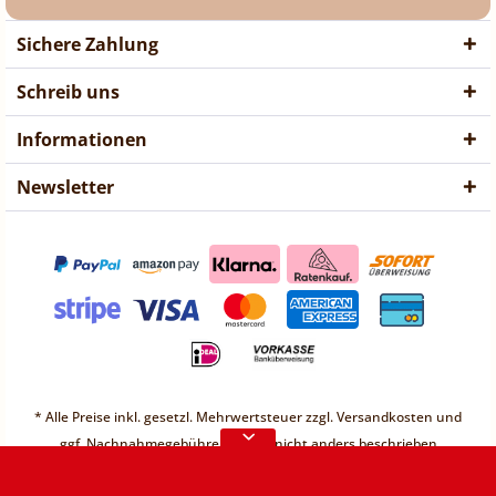
Sichere Zahlung
Schreib uns
Informationen
Newsletter
❤ Liebe Kunden ❤
Vorübergehend sind keine
* Alle Preise inkl. gesetzl. Mehrwertsteuer zzgl.
Versandkosten
und
Bestellungen möglich.
ggf. Nachnahmegebühren, wenn nicht anders beschrieben
Weitere Informationen
* Unter einem Gesamt-Warenwert von 30€ berechnen wir einen