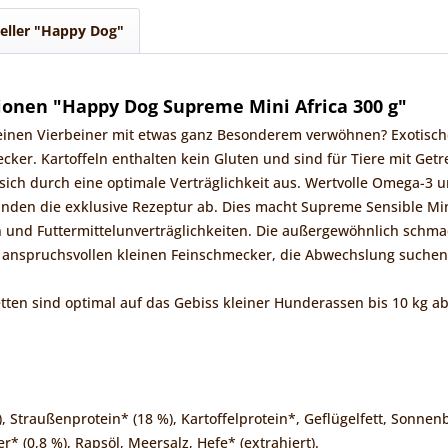
eller "Happy Dog"
onen "Happy Dog Supreme Mini Africa 300 g"
inen Vierbeiner mit etwas ganz Besonderem verwöhnen? Exotischer 
cker. Kartoffeln enthalten kein Gluten und sind für Tiere mit Getr
 sich durch eine optimale Verträglichkeit aus. Wertvolle Omega-3
runden die exklusive Rezeptur ab. Dies macht Supreme Sensible M
en und Futtermittelunverträglichkeiten. Die außergewöhnlich sch
le anspruchsvollen kleinen Feinschmecker, die Abwechslung suchen
etten sind optimal auf das Gebiss kleiner Hunderassen bis 10 kg a
%), Straußenprotein* (18 %), Kartoffelprotein*, Geflügelfett, Sonn
er* (0,8 %), Rapsöl, Meersalz, Hefe* (extrahiert).