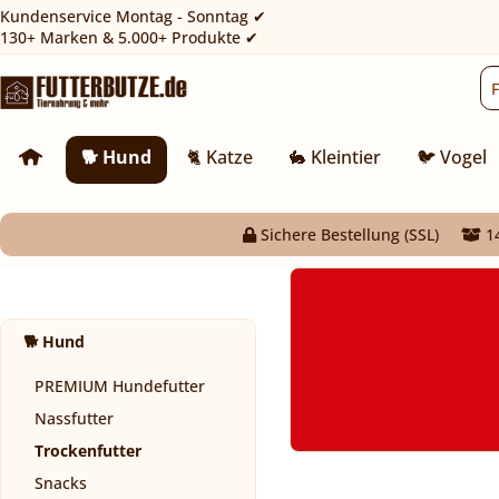
Kundenservice Montag - Sonntag ✔
130+ Marken & 5.000+ Produkte ✔
Gewicht
Tagesbedarf
Erhöhter Tagesbedarf
1 kg
25 g
35 g
2 kg
45 g
50 g
🐕 Hund
🐈 Katze
🐇 Kleintier
🐦 Vogel
3 kg
60 g
70 g
4 kg
75 g
85 g
Sichere Bestellung (SSL)
14
5 kg
90 g
100 g
6 kg
100 g
120 g
8 kg
125 g
145 g
🐕 Hund
10 kg
150 g
170 g
PREMIUM Hundefutter
Nassfutter
Trockenfutter
Snacks