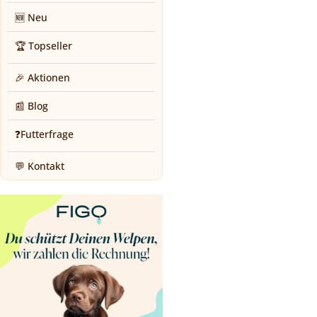
🆕 Neu
🏆 Topseller
🎉 Aktionen
📰 Blog
❓Futterfrage
💬 Kontakt