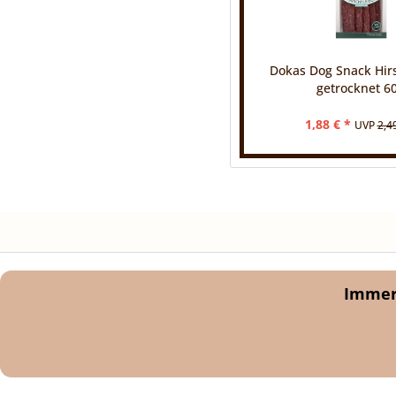
Dokas Dog Snack Hirs
getrocknet 6
1,88 € *
UVP
2,4
Immer 