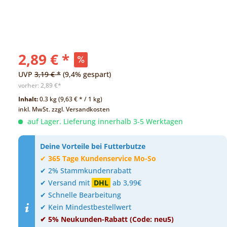
2,89 € *
UVP
3,19 € *
(9,4% gespart)
vorher:
2,89 €*
Inhalt:
0.3 kg (9,63 € * / 1 kg)
inkl. MwSt.
zzgl. Versandkosten
auf Lager. Lieferung innerhalb 3-5 Werktagen
Deine Vorteile bei Futterbutze
✔
365 Tage Kundenservice Mo-So
✔ 2% Stammkundenrabatt
✔ Versand mit
DHL
ab 3,99€
✔ Schnelle Bearbeitung
✔ Kein Mindestbestellwert
✔ 5% Neukunden-Rabatt (Code: neu5)