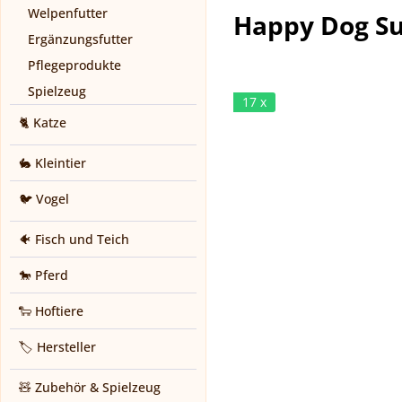
Welpenfutter
Happy Dog Su
Ergänzungsfutter
Pflegeprodukte
Spielzeug
17 x
🐈 Katze
🐇 Kleintier
🐦 Vogel
🐠 Fisch und Teich
🐎 Pferd
🐑 Hoftiere
🏷️ Hersteller
🧸 Zubehör & Spielzeug