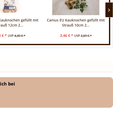
Kauknochen gefüllt mit
Canius EU Kauknochen gefüllt mit
rauß 12cm 2...
Strauß 10cm 2...
3 € *
3,46 € *
UVP
4,49 € *
UVP
3,69 € *
ich bei