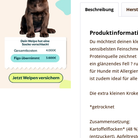
Beschreibung
Herst
Produktinformati
Du möchtest deinen kle
sensibelsten Feinschme
Proteinquelle zeichnet
ein glänzendes Fell ? 
für Hunde mit Allergi
ist zudem ideal für al
Die extra kleinen Krok
*getrocknet
Zusammensetzung:
Kartoffelflocken* (48 
(entzuckert), Apfeltrest