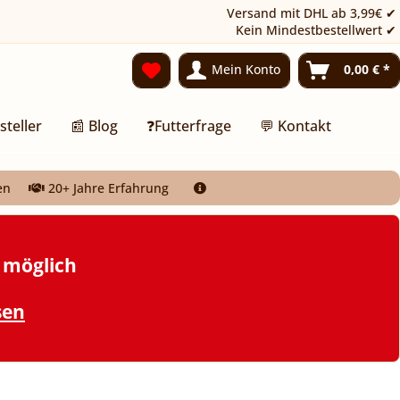
Versand mit DHL ab 3,99€ ✔
Kein Mindestbestellwert ✔
Mein Konto
0,00 € *
steller
📰 Blog
❓Futterfrage
💬 Kontakt
en
20+ Jahre Erfahrung
t möglich
sen