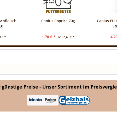
chfleisch
Canius Poprice 70g
Canius EU 
0g
St
1,70 € *
4,2
9 € *
UVP
2,49 € *
günstige Preise - Unser Sortiment im Preisvergle