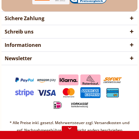
Sichere Zahlung
Schreib uns
Informationen
Newsletter
❤ Liebe Kunden ❤
Vorübergehend sind keine
* Alle Preise inkl. gesetzl. Mehrwertsteuer zzgl.
Versandkosten
und
Bestellungen möglich.
ggf. Nachnahmegebühren, wenn nicht anders beschrieben
* Unter einem Gesamt-Warenwert von 30€ berechnen wir einen