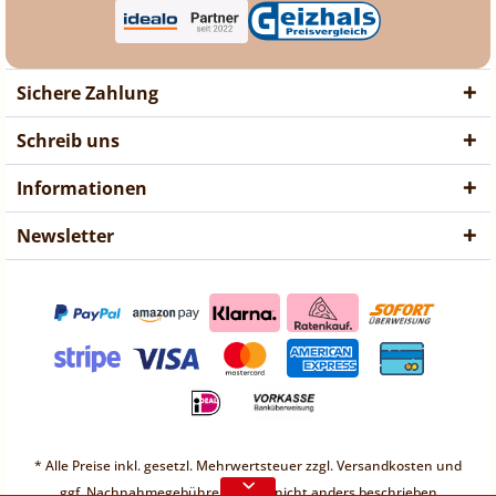
Sichere Zahlung
Schreib uns
Informationen
Newsletter
❤ Liebe Kunden ❤
Vorübergehend sind keine
* Alle Preise inkl. gesetzl. Mehrwertsteuer zzgl.
Versandkosten
und
Bestellungen möglich.
ggf. Nachnahmegebühren, wenn nicht anders beschrieben